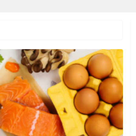
 Indonesia vs
JAKARTA – Laga Indonesia vs
uda Lebih Unggul,
Singapura pada matchday terakhir
s Tak Pernah
Grup A ASEAN Hyundai Cup
kan JAKARTA –
2026 dipastikan menjadi
onesia vs ...
pertandingan yang paling ...
ndonesia vs
Indonesia vs Singapura:
ura: Garuda Lebih
Duel Hidup Mati di ASEAN
n Jelang ASEAN
Hyundai Cup 2026,garuda-
i Cup 2026
wajib-bangkit!