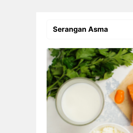
Serangan Asma
Setiap anak adalah individu yang
Rekor Pertemuan
unik. Mereka memiliki minat,
Singapura: Gar
kemampuan, karakter, kecepatan
tetapi The Lion
belajar, dan cara memahami
Mudah Dikalah
sesuatu yang berbeda-beda.
Pertandingan Ind
Karena ...
Rekor I
Singap
Cara Belajar yang Tepat
Domina
Anak Tumbuh Sesuai
Hyunda
Potensinya