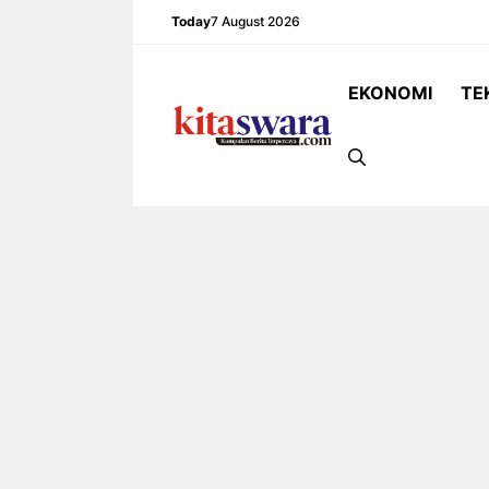
Skip
Today
7 August 2026
to
content
EKONOMI
TE