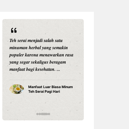
Teh serai menjadi salah satu
Setiap anak adala
minuman herbal yang semakin
unik. Mereka memi
populer karena menawarkan rasa
kemampuan, karak
yang segar sekaligus beragam
belajar, dan car
manfaat bagi kesehatan. ...
sesuatu yang berb
Karena ...
Manfaat Luar Biasa Minum
Teh Serai Pagi Hari
Cara Bela
Anak Tum
Potensin