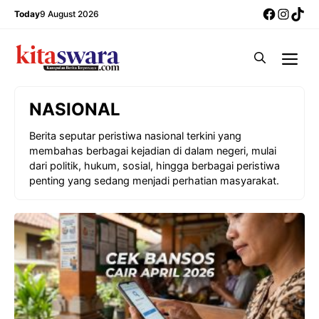
Skip
Facebo
Insta
Tik
Today
9 August 2026
to
content
Me
NASIONAL
Berita seputar peristiwa nasional terkini yang
membahas berbagai kejadian di dalam negeri, mulai
dari politik, hukum, sosial, hingga berbagai peristiwa
penting yang sedang menjadi perhatian masyarakat.