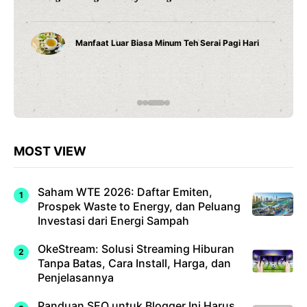
beda. K
Manfaat Luar Biasa Minum Teh Serai Pagi Hari
MOST VIEW
Saham WTE 2026: Daftar Emiten,
Prospek Waste to Energy, dan Peluang
Investasi dari Energi Sampah
OkeStream: Solusi Streaming Hiburan
Tanpa Batas, Cara Install, Harga, dan
Penjelasannya
Panduan SEO untuk Blogger Ini Harus