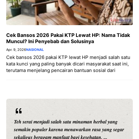
Cek Bansos 2026 Pakai KTP Lewat HP: Nama Tidak
Muncul? Ini Penyebab dan Solusinya
Apr. 9, 2026
NASIONAL
Cek bansos 2026 pakai KTP lewat HP menjadi salah satu
kata kunci yang paling banyak dicari masyarakat saat ini,
terutama menjelang pencairan bantuan sosial dari
 serai menjadi salah satu minuman herbal yang
Setiap 
makin populer karena menawarkan rasa yang segar
memilik
aligus beragam manfaat bagi kesehatan. ...
belajar