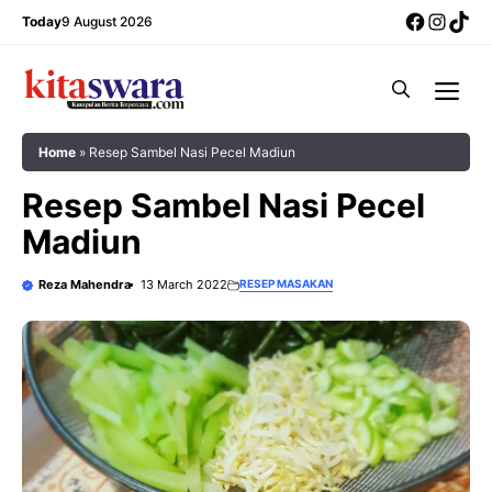
Skip
Facebo
Insta
Tik
Today
9 August 2026
to
content
Me
Home
»
Resep Sambel Nasi Pecel Madiun
Resep Sambel Nasi Pecel
Madiun
Reza Mahendra
13 March 2022
RESEP MASAKAN