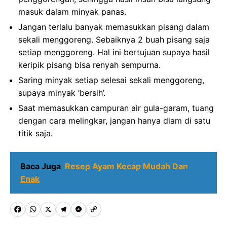
masuk dalam minyak panas.
Jangan terlalu banyak memasukkan pisang dalam
sekali menggoreng. Sebaiknya 2 buah pisang saja
setiap menggoreng. Hal ini bertujuan supaya hasil
keripik pisang bisa renyah sempurna.
Saring minyak setiap selesai sekali menggoreng,
supaya minyak ‘bersih’.
Saat memasukkan campuran air gula-garam, tuang
dengan cara melingkar, jangan hanya diam di satu
titik saja.
Baca Juga
Resep Ayam Kecap Mudah Dan
Enak
F
W
X
T
M
C