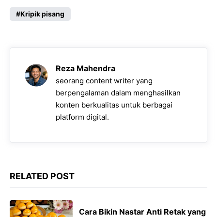
a
h
e
e
o
c
a
l
s
p
Kripik pisang
e
t
e
s
y
b
s
g
e
L
o
A
r
n
i
Reza Mahendra
o
p
a
g
n
seorang content writer yang
k
p
m
e
k
berpengalaman dalam menghasilkan
konten berkualitas untuk berbagai
r
platform digital.
RELATED POST
Cara Bikin Nastar Anti Retak yang