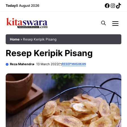
Skip
Facebo
Insta
Tik
Today
8 August 2026
to
content
Me
Home
»
Resep Keripik Pisang
Resep Keripik Pisang
Reza Mahendra
13 March 2022
RESEP MASAKAN