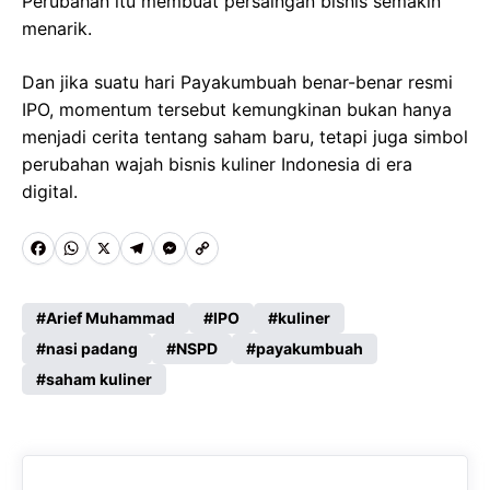
Perubahan itu membuat persaingan bisnis semakin
menarik.
Dan jika suatu hari Payakumbuah benar-benar resmi
IPO, momentum tersebut kemungkinan bukan hanya
menjadi cerita tentang saham baru, tetapi juga simbol
perubahan wajah bisnis kuliner Indonesia di era
digital.
F
W
X
T
M
C
a
h
e
e
o
c
a
l
s
p
Arief Muhammad
IPO
kuliner
e
nasi padang
t
e
s
NSPD
y
payakumbuah
saham kuliner
b
s
g
e
L
o
A
r
n
i
o
p
a
g
n