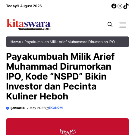
Skip
Facebo
Insta
Tik
Today
9 August 2026
to
content
Me
Home
»
Payakumbuah Milik Arief Muhammad Dirumorkan IPO,
Kode “NSPD” Bikin Investor dan Pecinta Kuliner Heboh
Payakumbuah Milik Arief
Muhammad Dirumorkan
IPO, Kode “NSPD” Bikin
Investor dan Pecinta
Kuliner Heboh
ijankaris
7 May 2026
EKONOMI