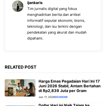
k
p
m
e
k
ijankaris
r
Tim jurnalis digital yang fokus
menghadirkan berita dan artikel
informatif seputar ekonomi, bisnis,
teknologi, dan isu terkini dengan
pendekatan yang akurat dan mudah
dipahami.
RELATED POST
Harga Emas Pegadaian Hari Ini 17
Juni 2026 Stabil, Antam Bertahan
di Rp2,839 Juta per Gram
Jun. 17, 2026
EKONOMI
Dollar Hari ini Naik Tajam ke