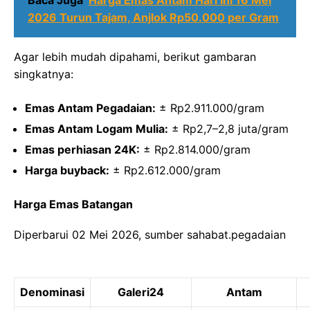
Baca Juga
Harga Emas Antam Hari Ini 16 Mei
2026 Turun Tajam, Anjlok Rp50.000 per Gram
Agar lebih mudah dipahami, berikut gambaran
singkatnya:
Emas Antam Pegadaian:
± Rp2.911.000/gram
Emas Antam Logam Mulia:
± Rp2,7–2,8 juta/gram
Emas perhiasan 24K:
± Rp2.814.000/gram
Harga buyback:
± Rp2.612.000/gram
Harga Emas Batangan
Diperbarui
02 Mei 2026, sumber sahabat.pegadaian
Denominasi
Galeri24
Antam