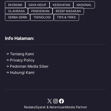
EKONOMI
GAYA HIDUP
KESEHATAN
NASIONAL
OLAHRAGA
PENDIDIKAN
RESEP MASAKAN
SERBA SERBI
TEKNOLOGI
TIPS & TRIKS
Info Halaman:
Tentang Kami
Privacy Policy
Pedoman Media Siber
Hubungi Kami
X
Instagram
Facebook
Redaksi
Syarat & Ketentuan
Media Partner