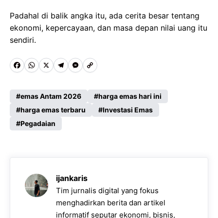
Padahal di balik angka itu, ada cerita besar tentang
ekonomi, kepercayaan, dan masa depan nilai uang itu
sendiri.
F
W
X
T
M
C
a
h
e
e
o
c
a
l
s
p
emas Antam 2026
harga emas hari ini
e
harga emas terbaru
t
e
s
y
Investasi Emas
Pegadaian
b
s
g
e
L
o
A
r
n
i
o
p
a
g
n
k
p
m
e
k
ijankaris
r
Tim jurnalis digital yang fokus
menghadirkan berita dan artikel
informatif seputar ekonomi, bisnis,