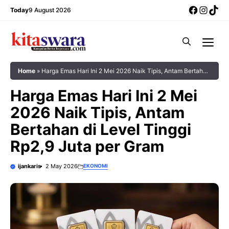
Skip
Facebo
Insta
Tik
Today
9 August 2026
to
content
Me
Home
»
Harga Emas Hari Ini 2 Mei 2026 Naik Tipis, Antam Bertahan
di Level Tinggi Rp2,9 Juta per Gram
Harga Emas Hari Ini 2 Mei
2026 Naik Tipis, Antam
Bertahan di Level Tinggi
Rp2,9 Juta per Gram
ijankaris
2 May 2026
EKONOMI