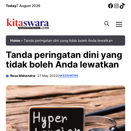
Skip
Facebo
Insta
Tik
Today
7 August 2026
to
content
Me
Home
»
Tanda peringatan dini yang tidak boleh Anda lewatkan
Tanda peringatan dini yang
tidak boleh Anda lewatkan
Reza Mahendra
27 May 2022
KESEHATAN