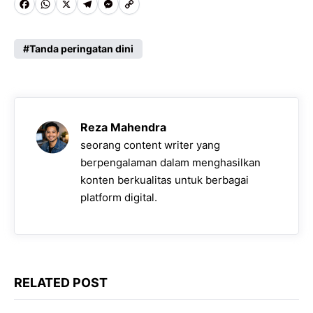
F
W
X
T
M
C
a
h
e
e
o
c
a
l
s
p
Tanda peringatan dini
e
t
e
s
y
b
s
g
e
L
o
A
r
n
i
Reza Mahendra
o
p
a
g
n
seorang content writer yang
k
p
m
e
k
berpengalaman dalam menghasilkan
konten berkualitas untuk berbagai
r
platform digital.
RELATED POST