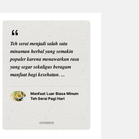
Teh serai menjadi salah satu
Setiap anak adala
minuman herbal yang semakin
unik. Mereka memi
populer karena menawarkan rasa
kemampuan, karak
yang segar sekaligus beragam
belajar, dan car
manfaat bagi kesehatan. ...
sesuatu yang berb
Karena ...
Manfaat Luar Biasa Minum
Teh Serai Pagi Hari
Cara Bela
Anak Tum
Potensin