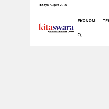
Skip
Today
8 August 2026
to
content
EKONOMI
TE