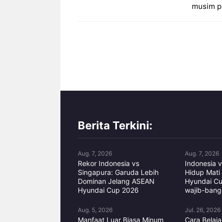
musim pe
Berita Terkini:
Aug. 7, 2026
Aug. 7, 2026
Rekor Indonesia vs
Indonesia v
Singapura: Garuda Lebih
Hidup Mati
Dominan Jelang ASEAN
Hyundai C
Hyundai Cup 2026
wajib-bangk
Aug. 5, 2026
Jul. 26, 2026
Manfaat Luar Biasa Minum
Cara Belaj