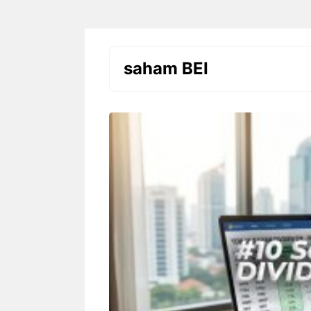
saham BEI
Setiap anak adalah individu yang
Rekor Pertemuan
unik. Mereka memiliki minat,
Singapura: Gar
kemampuan, karakter, kecepatan
tetapi The Lion
belajar, dan cara memahami
Mudah Dikalah
sesuatu yang berbeda-beda.
Pertandingan Ind
Karena ...
Rekor I
Singap
Cara Belajar yang Tepat
Domina
Anak Tumbuh Sesuai
Hyunda
Potensinya