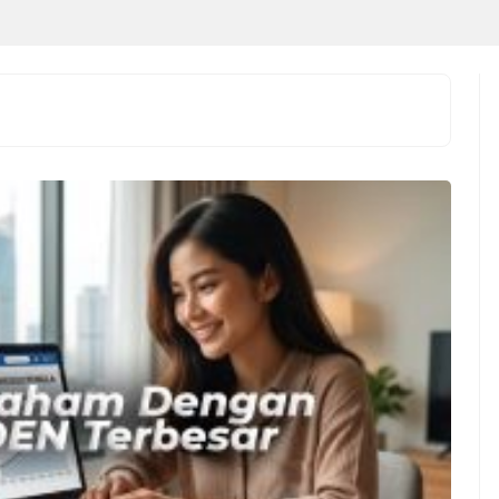
 Indonesia vs
JAKARTA – Laga Indonesia vs
uda Lebih Unggul,
Singapura pada matchday terakhir
s Tak Pernah
Grup A ASEAN Hyundai Cup
kan JAKARTA –
2026 dipastikan menjadi
onesia vs ...
pertandingan yang paling ...
ndonesia vs
Indonesia vs Singapura:
ura: Garuda Lebih
Duel Hidup Mati di ASEAN
n Jelang ASEAN
Hyundai Cup 2026,garuda-
i Cup 2026
wajib-bangkit!