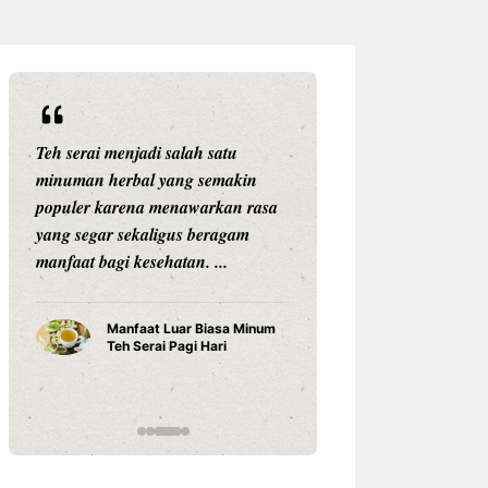
Teh serai menjadi salah satu
Setiap anak adala
minuman herbal yang semakin
unik. Mereka memi
populer karena menawarkan rasa
kemampuan, karak
yang segar sekaligus beragam
belajar, dan car
manfaat bagi kesehatan. ...
sesuatu yang berb
Karena ...
Manfaat Luar Biasa Minum
Teh Serai Pagi Hari
Cara Bela
Anak Tum
Potensin