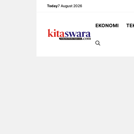
Skip
Today
7 August 2026
to
content
EKONOMI
TE