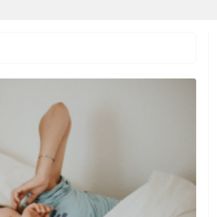
 Indonesia vs
JAKARTA – Laga Indonesia vs
uda Lebih Unggul,
Singapura pada matchday terakhir
s Tak Pernah
Grup A ASEAN Hyundai Cup
kan JAKARTA –
2026 dipastikan menjadi
onesia vs ...
pertandingan yang paling ...
ndonesia vs
Indonesia vs Singapura:
ura: Garuda Lebih
Duel Hidup Mati di ASEAN
n Jelang ASEAN
Hyundai Cup 2026,garuda-
i Cup 2026
wajib-bangkit!