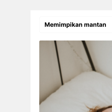
Memimpikan mantan
Setiap anak adalah individu yang
Rekor Pertemuan
unik. Mereka memiliki minat,
Singapura: Gar
kemampuan, karakter, kecepatan
tetapi The Lion
belajar, dan cara memahami
Mudah Dikalah
sesuatu yang berbeda-beda.
Pertandingan Ind
Karena ...
Rekor I
Singap
Cara Belajar yang Tepat
Domina
Anak Tumbuh Sesuai
Hyunda
Potensinya