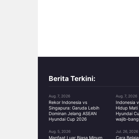
Berita Terkini:
Aug. 7, 2026
Aug. 7, 2026
Rekor Indonesia vs
Indonesia v
Singapura: Garuda Lebih
Hidup Mati
Dominan Jelang ASEAN
Hyundai C
Hyundai Cup 2026
wajib-bangk
Aug. 5, 2026
Jul. 26, 2026
Manfaat Luar Biasa Minum
Cara Belaj