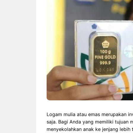
Rekor Indonesia vs
Indones
Singapura: Garuda Lebih
Duel H
Dominan Jelang ASEAN
Hyunda
Hyundai Cup 2026
wajib-b
Logam mulia atau emas merupakan inve
saja. Bagi Anda yang memiliki tujuan 
menyekolahkan anak ke jenjang lebih 