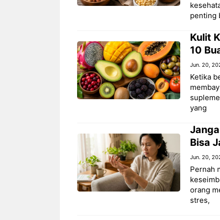
kesehata
penting 
Kulit
10 Bua
Jun. 20, 20
Ketika b
membayan
supleme
yang
Janga
Bisa 
Jun. 20, 20
Pernah m
keseimba
orang me
stres,