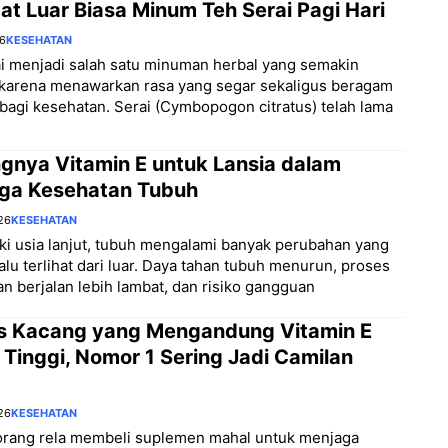
t Luar Biasa Minum Teh Serai Pagi Hari
26
KESEHATAN
i menjadi salah satu minuman herbal yang semakin
 karena menawarkan rasa yang segar sekaligus beragam
bagi kesehatan. Serai (Cymbopogon citratus) telah lama
ngnya Vitamin E untuk Lansia dalam
ga Kesehatan Tubuh
26
KESEHATAN
i usia lanjut, tubuh mengalami banyak perubahan yang
lalu terlihat dari luar. Daya tahan tubuh menurun, proses
n berjalan lebih lambat, dan risiko gangguan
is Kacang yang Mengandung Vitamin E
 Tinggi, Nomor 1 Sering Jadi Camilan
26
KESEHATAN
orang rela membeli suplemen mahal untuk menjaga