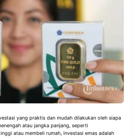
Manfaat Luar Biasa Minum
ia vs Singapura:
Teh Serai Pagi Hari
idup Mati di ASEAN
i Cup 2026,garuda-
angkit!
stasi yang praktis dan mudah dilakukan oleh siapa
menengah atau jangka panjang, seperti
tinggi atau membeli rumah, investasi emas adalah