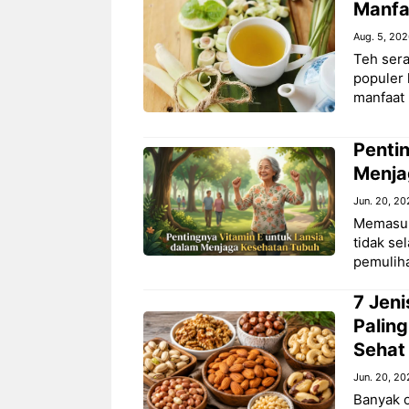
Manfaa
Aug. 5, 20
Teh sera
populer
manfaat 
Penti
Menja
Jun. 20, 20
Memasuk
tidak se
pemuliha
7 Jen
Paling
Sehat
Jun. 20, 20
Banyak 