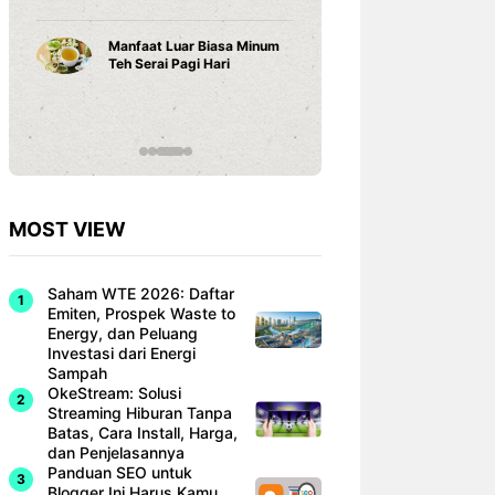
Karena ...
Rekor Ind
Singapur
Cara Belajar yang Tepat
Dominan
Anak Tumbuh Sesuai
Hyundai 
Potensinya
…
MOST VIEW
Saham WTE 2026: Daftar
Emiten, Prospek Waste to
Energy, dan Peluang
Investasi dari Energi
Sampah
OkeStream: Solusi
Streaming Hiburan Tanpa
Batas, Cara Install, Harga,
dan Penjelasannya
Panduan SEO untuk
Blogger Ini Harus Kamu