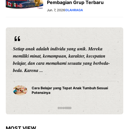
Pembagian Grup Terbaru
Jun. 7, 2026
OLAHRAGA
Setiap anak adalah individu yang unik. Mereka
memiliki minat, kemampuan, karakter, kecepatan
belajar, dan cara memahami sesuatu yang berbeda-
beda. Karena ...
Cara Belajar yang Tepat Anak Tumbuh Sesuai
Potensinya
MOST VIEW