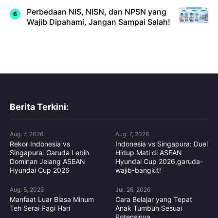
Perbedaan NIS, NISN, dan NPSN yang
Wajib Dipahami, Jangan Sampai Salah!
Berita Terkini:
Aug. 7, 2026
Aug. 7, 2026
Rekor Indonesia vs
Indonesia vs Singapura: Duel
Singapura: Garuda Lebih
Hidup Mati di ASEAN
Dominan Jelang ASEAN
Hyundai Cup 2026,garuda-
Hyundai Cup 2026
wajib-bangkit!
Aug. 5, 2026
Jul. 26, 2026
Manfaat Luar Biasa Minum
Cara Belajar yang Tepat
Teh Serai Pagi Hari
Anak Tumbuh Sesuai
Potensinya