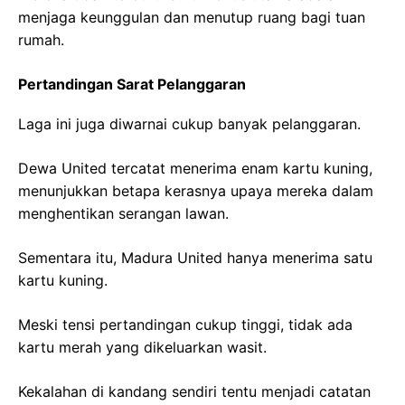
menjaga keunggulan dan menutup ruang bagi tuan
rumah.
Pertandingan Sarat Pelanggaran
Laga ini juga diwarnai cukup banyak pelanggaran.
Dewa United tercatat menerima enam kartu kuning,
menunjukkan betapa kerasnya upaya mereka dalam
menghentikan serangan lawan.
Sementara itu, Madura United hanya menerima satu
kartu kuning.
Meski tensi pertandingan cukup tinggi, tidak ada
kartu merah yang dikeluarkan wasit.
Kekalahan di kandang sendiri tentu menjadi catatan