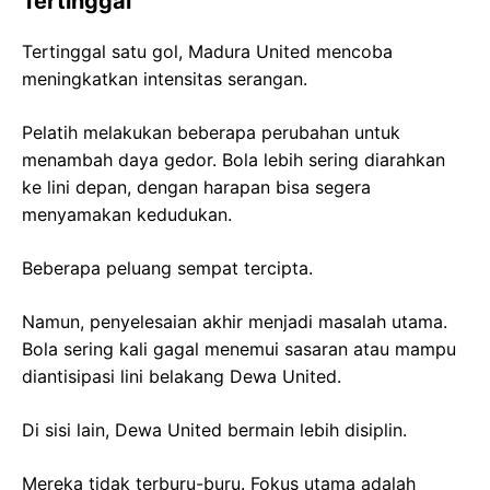
Tertinggal
Tertinggal satu gol, Madura United mencoba
meningkatkan intensitas serangan.
Pelatih melakukan beberapa perubahan untuk
menambah daya gedor. Bola lebih sering diarahkan
ke lini depan, dengan harapan bisa segera
menyamakan kedudukan.
Beberapa peluang sempat tercipta.
Namun, penyelesaian akhir menjadi masalah utama.
Bola sering kali gagal menemui sasaran atau mampu
diantisipasi lini belakang Dewa United.
Di sisi lain, Dewa United bermain lebih disiplin.
Mereka tidak terburu-buru. Fokus utama adalah