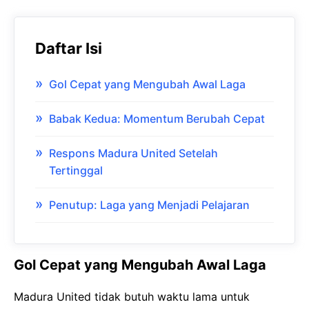
Daftar Isi
Gol Cepat yang Mengubah Awal Laga
Babak Kedua: Momentum Berubah Cepat
Respons Madura United Setelah
Tertinggal
Penutup: Laga yang Menjadi Pelajaran
Gol Cepat yang Mengubah Awal Laga
Madura United tidak butuh waktu lama untuk