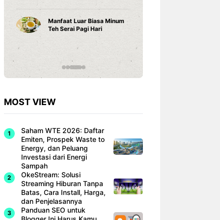
Karena ...
Rekor Ind
Singapur
Cara Belajar yang Tepat
Dominan
Anak Tumbuh Sesuai
Hyundai 
Potensinya
MOST VIEW
Saham WTE 2026: Daftar
Emiten, Prospek Waste to
Energy, dan Peluang
Investasi dari Energi
Sampah
OkeStream: Solusi
Streaming Hiburan Tanpa
Batas, Cara Install, Harga,
dan Penjelasannya
Panduan SEO untuk
Blogger Ini Harus Kamu