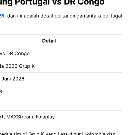
ung Portugal vs DR Congo
26
, dan ini adalah detail pertandingan antara portugal
Detail
 vs DR Congo
nia 2026 Grup K
8 Juni 2026
B
rt, MAXStream, Folaplay
kedua tim di Grup K yang juga dihuni Kolombia dan