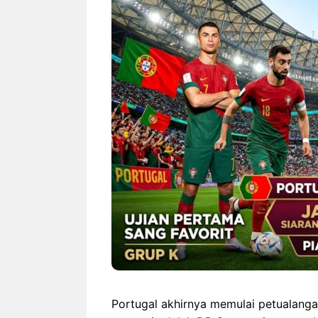
Rekor Indonesia vs
Indones
Singapura: Garuda Lebih
Duel H
Dominan Jelang ASEAN
Hyunda
Hyundai Cup 2026
wajib-b
Portugal akhirnya memulai petualang