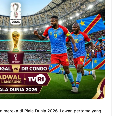
Manfaat Luar Biasa Minum
ia vs Singapura:
Teh Serai Pagi Hari
idup Mati di ASEAN
i Cup 2026,garuda-
angkit!
an mereka di Piala Dunia 2026. Lawan pertama yang