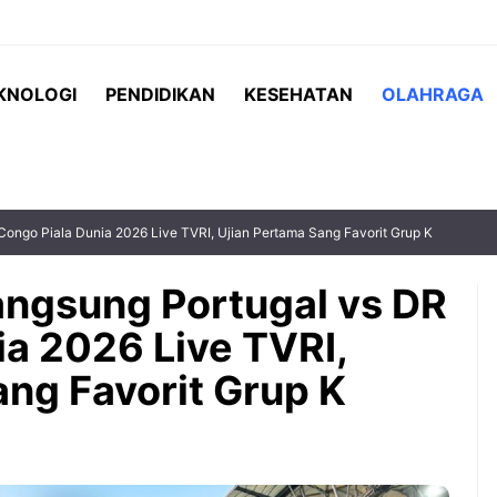
KNOLOGI
PENDIDIKAN
KESEHATAN
OLAHRAGA
Congo Piala Dunia 2026 Live TVRI, Ujian Pertama Sang Favorit Grup K
angsung Portugal vs DR
ia 2026 Live TVRI,
 Indonesia vs
Teh serai menjadi salah satu
ang Favorit Grup K
matchday terakhir
minuman herbal yang semakin
Hyundai Cup
populer karena menawarkan rasa
 menjadi
yang segar sekaligus beragam
g paling ...
manfaat bagi kesehatan. ...