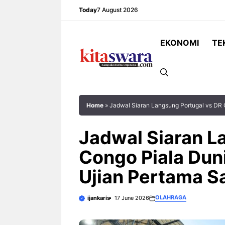
Skip
Today
7 August 2026
to
content
EKONOMI
TE
Home
»
Jadwal Siaran Langsung Portugal vs DR 
Jadwal Siaran L
Congo Piala Dun
Rekor Pertemuan Indonesia vs
JAKARTA – Laga
Ujian Pertama S
Singapura: Garuda Lebih Unggul,
Singapura pada 
tetapi The Lions Tak Pernah
Grup A ASEAN 
OLAHRAGA
ijankaris
17 June 2026
Mudah Dikalahkan JAKARTA –
2026 dipastikan
Pertandingan Indonesia vs ...
pertandingan yan