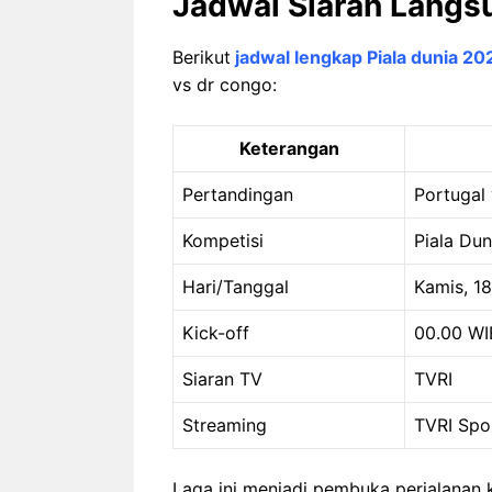
Jadwal Siaran Langs
Berikut
jadwal lengkap Piala dunia 20
vs dr congo:
Keterangan
Pertandingan
Portugal
Kompetisi
Piala Du
Hari/Tanggal
Kamis, 1
Kick-off
00.00 WI
Siaran TV
TVRI
Streaming
TVRI Spo
Laga ini menjadi pembuka perjalanan 