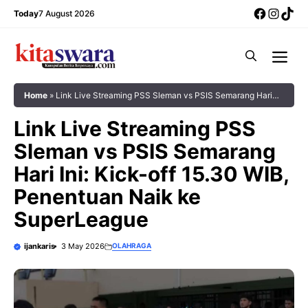
Skip
Facebo
Insta
Tik
Today
7 August 2026
to
content
Me
Home
»
Link Live Streaming PSS Sleman vs PSIS Semarang Hari
Ini: Kick-off 15.30 WIB, Penentuan Naik ke SuperLeague
Link Live Streaming PSS
Sleman vs PSIS Semarang
Hari Ini: Kick-off 15.30 WIB,
Penentuan Naik ke
SuperLeague
ijankaris
3 May 2026
OLAHRAGA