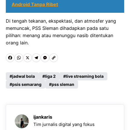
Android Tanpa Ribet
Di tengah tekanan, ekspektasi, dan atmosfer yang
memuncak, PSS Sleman dihadapkan pada satu
pilihan: menang atau menunggu nasib ditentukan
orang lain.
F
W
X
T
M
C
a
h
e
e
o
c
a
l
s
p
jadwal bola
liga 2
live streaming bola
e
psis semarang
t
e
s
y
pss sleman
b
s
g
e
L
o
A
r
n
i
o
p
a
g
n
ijankaris
k
p
m
e
k
Tim jurnalis digital yang fokus