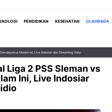
KNOLOGI
PENDIDIKAN
KESEHATAN
OLAHRAGA
Garudayaksa Malam Ini, Live Indosiar dan Streaming Vidio
al Liga 2 PSS Sleman vs
m Ini, Live Indosiar
 Indonesia vs
Teh serai menjadi salah satu
idio
matchday terakhir
minuman herbal yang semakin
Hyundai Cup
populer karena menawarkan rasa
 menjadi
yang segar sekaligus beragam
g paling ...
manfaat bagi kesehatan. ...