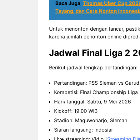
Baca Juga
Thomas Uber Cup 2026 
Tayang, dan Cara Nonton Indonesi
Untuk menonton dengan lancar, pastika
karena jumlah penonton online dipredi
Jadwal Final Liga 2 
Berikut jadwal lengkap pertandingan:
Pertandingan: PSS Sleman vs Garu
Kompetisi: Final Championship Lig
Hari/Tanggal: Sabtu, 9 Mei 2026
Kickoff: 19.00 WIB
Stadion: Maguwoharjo, Sleman
Siaran langsung: Indosiar
Live streaming: Vidio [
Streaming Dis