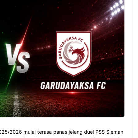
Manfaat Luar Biasa Minum
ia vs Singapura:
Teh Serai Pagi Hari
idup Mati di ASEAN
i Cup 2026,garuda-
angkit!
025/2026 mulai terasa panas jelang duel PSS Sleman