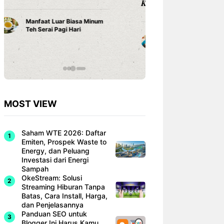
Karena ...
Rekor Ind
Singapur
Cara Belajar yang Tepat
Dominan
Anak Tumbuh Sesuai
Hyundai 
Potensinya
MOST VIEW
Saham WTE 2026: Daftar
Emiten, Prospek Waste to
Energy, dan Peluang
Investasi dari Energi
Sampah
OkeStream: Solusi
Streaming Hiburan Tanpa
Batas, Cara Install, Harga,
dan Penjelasannya
Panduan SEO untuk
Blogger Ini Harus Kamu