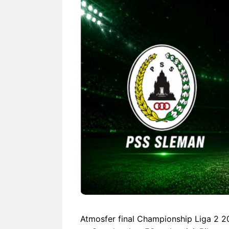
Rekor Indonesia vs
Indones
Singapura: Garuda Lebih
Duel H
Dominan Jelang ASEAN
Hyunda
Hyundai Cup 2026
wajib-b
Atmosfer final Championship Liga 2 2