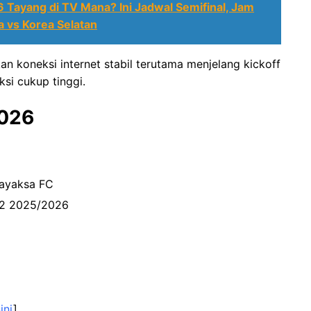
Tayang di TV Mana? Ini Jadwal Semifinal, Jam
a vs Korea Selatan
n koneksi internet stabil terutama menjelang kickoff
ksi cukup tinggi.
2026
dayaksa FC
a 2 2025/2026
ini
]