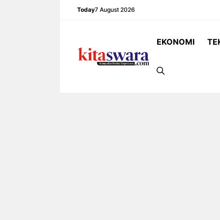
Skip
Today
7 August 2026
to
content
EKONOMI
TE