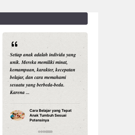
Setiap anak adalah individu yang
Rekor Pertemuan 
unik. Mereka memiliki minat,
Singapura: Garud
kemampuan, karakter, kecepatan
tetapi The Lions 
belajar, dan cara memahami
Mudah Dikalahk
sesuatu yang berbeda-beda.
Pertandingan Indon
Karena ...
Rekor Ind
Singapur
Cara Belajar yang Tepat
Dominan
Anak Tumbuh Sesuai
Hyundai 
Potensinya