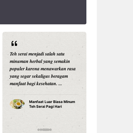
Teh serai menjadi salah satu
Setiap anak adala
minuman herbal yang semakin
unik. Mereka memi
populer karena menawarkan rasa
kemampuan, karak
yang segar sekaligus beragam
belajar, dan car
manfaat bagi kesehatan. ...
sesuatu yang berb
Karena ...
Manfaat Luar Biasa Minum
Teh Serai Pagi Hari
Cara Bela
Anak Tum
Potensin