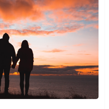
Manfaat Luar Biasa Minum
ia vs Singapura:
Teh Serai Pagi Hari
idup Mati di ASEAN
i Cup 2026,garuda-
angkit!