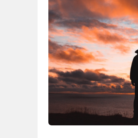
Rekor Indonesia vs
Indones
Singapura: Garuda Lebih
Duel H
Dominan Jelang ASEAN
Hyunda
Hyundai Cup 2026
wajib-b