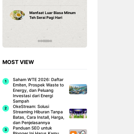
Karena ...
Rekor Ind
Singapur
Cara Belajar yang Tepat
Dominan
Anak Tumbuh Sesuai
Hyundai 
Potensinya
MOST VIEW
Saham WTE 2026: Daftar
Emiten, Prospek Waste to
Energy, dan Peluang
Investasi dari Energi
Sampah
OkeStream: Solusi
Streaming Hiburan Tanpa
Batas, Cara Install, Harga,
dan Penjelasannya
Panduan SEO untuk
Blogger Ini Harus Kamu