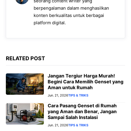
seorang content writer yang
k
p
m
e
k
berpengalaman dalam menghasilkan
konten berkualitas untuk berbagai
r
platform digital.
RELATED POST
Jangan Tergiur Harga Murah!
Begini Cara Memilih Genset yang
Aman untuk Rumah
Jun. 21, 2026
TIPS & TRIKS
Cara Pasang Genset di Rumah
yang Aman dan Benar, Jangan
Sampai Salah Instalasi
Jun. 21, 2026
TIPS & TRIKS