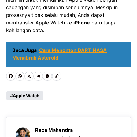
cadangan yang disimpan sebelumnya. Meskipun
prosesnya tidak selalu mudah, Anda dapat
mentransfer Apple Watch ke
iPhone
baru tanpa
kehilangan data.
Baca Juga
Cara Menonton DART NASA
Menabrak Asteroid
F
W
X
T
M
C
a
h
e
e
o
c
a
l
s
p
Apple Watch
e
t
e
s
y
b
s
g
e
L
o
A
r
n
i
Reza Mahendra
o
p
a
g
n