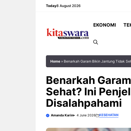
Skip
Today
8 August 2026
to
content
EKONOMI
TE
Home
»
Benarkah Garam Bikin Jantung Tidak Seh
Benarkah Garam 
Sehat? Ini Penje
Rekor Pertemuan Indonesia vs
JAKARTA – Laga
Disalahpahami
Singapura: Garuda Lebih Unggul,
Singapura pada 
tetapi The Lions Tak Pernah
Grup A ASEAN 
KESEHATAN
Amanda Karim
4 June 2026
Mudah Dikalahkan JAKARTA –
2026 dipastikan
Pertandingan Indonesia vs ...
pertandingan yan