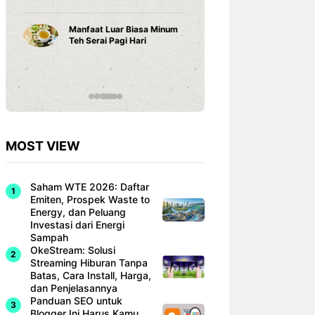
Karena ...
Rekor In
Singapur
Cara Belajar yang Tepat
Dominan
Anak Tumbuh Sesuai
Hyundai
Potensinya
MOST VIEW
Saham WTE 2026: Daftar
Emiten, Prospek Waste to
Energy, dan Peluang
Investasi dari Energi
Sampah
OkeStream: Solusi
Streaming Hiburan Tanpa
Batas, Cara Install, Harga,
dan Penjelasannya
Panduan SEO untuk
Blogger Ini Harus Kamu