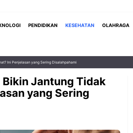
KNOLOGI
PENDIDIKAN
KESEHATAN
OLAHRAGA
at? Ini Penjelasan yang Sering Disalahpahami
Bikin Jantung Tidak
lasan yang Sering
 Indonesia vs
Teh serai menjadi salah satu
matchday terakhir
minuman herbal yang semakin
Hyundai Cup
populer karena menawarkan rasa
 menjadi
yang segar sekaligus beragam
g paling ...
manfaat bagi kesehatan. ...