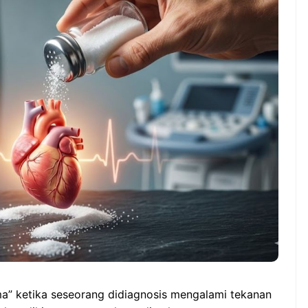
Manfaat Luar Biasa Minum
ia vs Singapura:
Teh Serai Pagi Hari
idup Mati di ASEAN
i Cup 2026,garuda-
angkit!
a” ketika seseorang didiagnosis mengalami tekanan