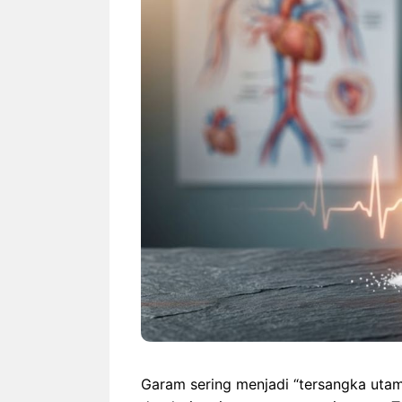
Rekor Indonesia vs
Indones
Singapura: Garuda Lebih
Duel H
Dominan Jelang ASEAN
Hyunda
Hyundai Cup 2026
wajib-b
Garam sering menjadi “tersangka utam