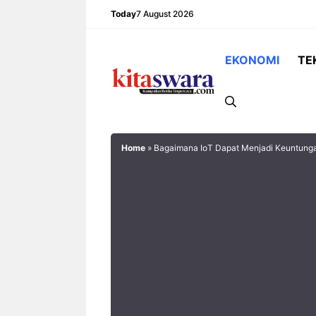
Skip
Today
7 August 2026
to
content
EKONOMI
TE
Home
»
Bagaimana IoT Dapat Menjadi Keuntun