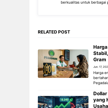
k
p
m
e
k
berkualitas untuk berbagai p
r
RELATED POST
Harga
Stabil
Gram
Jun. 17, 20
Harga em
bertahan
Pegadai
Dollar
yang 
Usaha