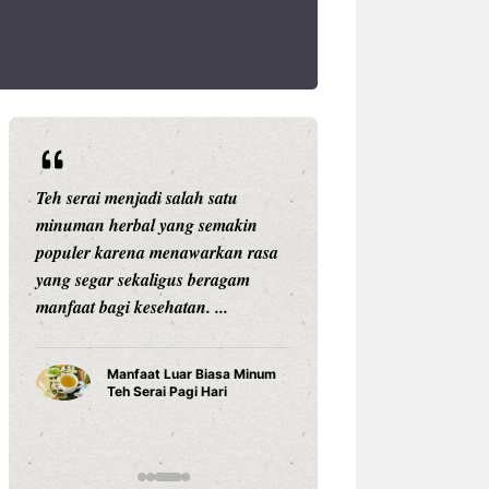
h serai menjadi salah satu
Setiap anak adalah indiv
inuman herbal yang semakin
unik. Mereka memiliki mi
opuler karena menawarkan rasa
kemampuan, karakter, ke
ang segar sekaligus beragam
belajar, dan cara memah
nfaat bagi kesehatan. ...
sesuatu yang berbeda-be
Karena ...
Manfaat Luar Biasa Minum
Teh Serai Pagi Hari
Cara Belajar yan
Anak Tumbuh Se
Potensinya