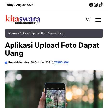
Skip
Facebo
Insta
Tik
Today
9 August 2026
to
content
Me
Home
»
Aplikasi Upload Foto Dapat Uang
Aplikasi Upload Foto Dapat
Uang
Reza Mahendra
10 October 2021
TEKNOLOGI