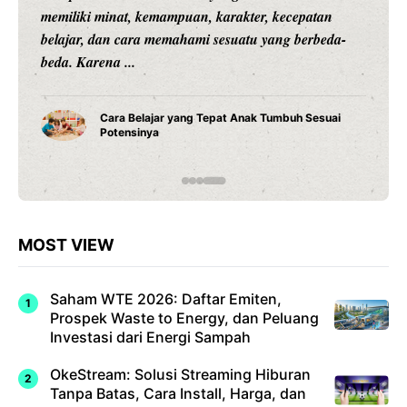
patan
Lebih Unggul, tetapi The Lions Tak Pernah Mu
erbeda-
Dikalahkan JAKARTA – Pertandingan Indonesi
...
Sesuai
Rekor Indonesia vs Singapura: Garuda Lebi
Dominan Jelang ASEAN Hyundai Cup 2026
MOST VIEW
Saham WTE 2026: Daftar Emiten,
Prospek Waste to Energy, dan Peluang
Investasi dari Energi Sampah
OkeStream: Solusi Streaming Hiburan
Tanpa Batas, Cara Install, Harga, dan