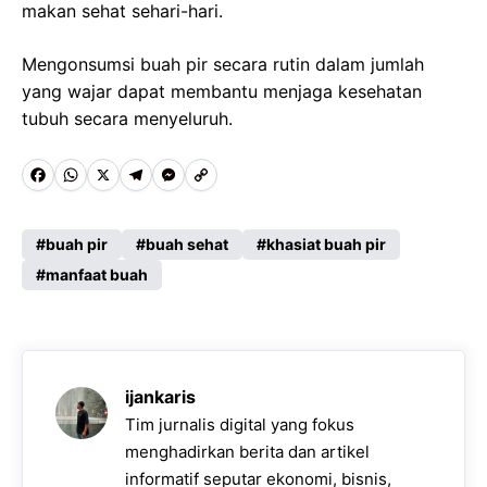
makan sehat sehari-hari.
Mengonsumsi buah pir secara rutin dalam jumlah
yang wajar dapat membantu menjaga kesehatan
tubuh secara menyeluruh.
F
W
X
T
M
C
a
h
e
e
o
c
a
l
s
p
buah pir
buah sehat
khasiat buah pir
e
manfaat buah
t
e
s
y
b
s
g
e
L
o
A
r
n
i
o
p
a
g
n
ijankaris
k
p
m
e
k
Tim jurnalis digital yang fokus
r
menghadirkan berita dan artikel
informatif seputar ekonomi, bisnis,