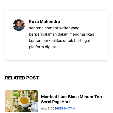
e
t
e
s
y
b
s
g
e
L
o
A
r
n
i
Reza Mahendra
o
p
a
g
n
seorang content writer yang
k
p
m
e
k
berpengalaman dalam menghasilkan
konten berkualitas untuk berbagai
r
platform digital.
RELATED POST
Manfaat Luar Biasa Minum Teh
Serai Pagi Hari
Aug. 5, 2026
KESEHATAN