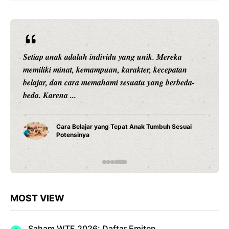
Rekor Pertemuan Indonesia vs Singapura: Garuda
Lebih Unggul, tetapi The Lions Tak Pernah Mudah
Dikalahkan JAKARTA – Pertandingan Indonesia vs
...
Rekor Indonesia vs Singapura: Garuda Lebih
Dominan Jelang ASEAN Hyundai Cup 2026
MOST VIEW
Saham WTE 2026: Daftar Emiten,