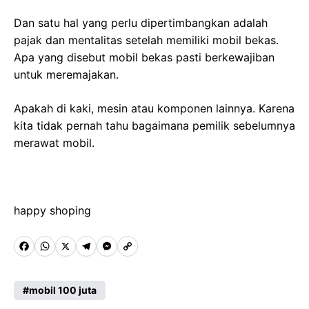
Dan satu hal yang perlu dipertimbangkan adalah
pajak dan mentalitas setelah memiliki mobil bekas.
Apa yang disebut mobil bekas pasti berkewajiban
untuk meremajakan.
Apakah di kaki, mesin atau komponen lainnya. Karena
kita tidak pernah tahu bagaimana pemilik sebelumnya
merawat mobil.
happy shoping
F
W
X
T
M
C
a
h
e
e
o
c
a
l
s
p
mobil 100 juta