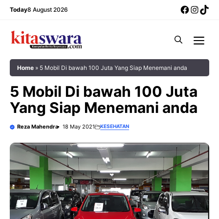
Skip
Facebo
Insta
Tik
Today
8 August 2026
to
content
Me
Home
»
5 Mobil Di bawah 100 Juta Yang Siap Menemani anda
5 Mobil Di bawah 100 Juta
Yang Siap Menemani anda
Reza Mahendra
18 May 2021
KESEHATAN