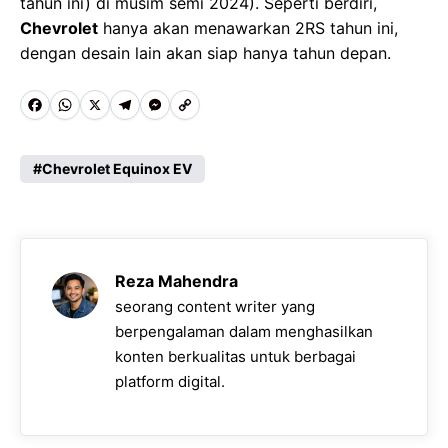
tahun ini) di musim semi 2024). Seperti berdiri,
Chevrolet
hanya akan menawarkan 2RS tahun ini,
dengan desain lain akan siap hanya tahun depan.
F
W
X
T
M
C
a
h
e
e
o
c
a
l
s
p
Chevrolet Equinox EV
e
t
e
s
y
b
s
g
e
L
o
A
r
n
i
Reza Mahendra
o
p
a
g
n
seorang content writer yang
k
p
m
e
k
berpengalaman dalam menghasilkan
konten berkualitas untuk berbagai
r
platform digital.