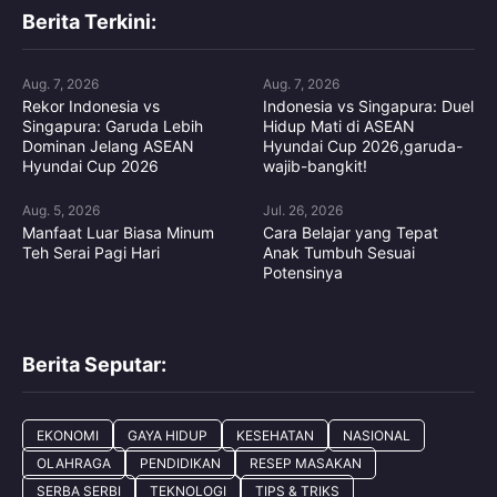
Berita Terkini:
Aug. 7, 2026
Aug. 7, 2026
Rekor Indonesia vs
Indonesia vs Singapura: Duel
Singapura: Garuda Lebih
Hidup Mati di ASEAN
Dominan Jelang ASEAN
Hyundai Cup 2026,garuda-
Hyundai Cup 2026
wajib-bangkit!
Aug. 5, 2026
Jul. 26, 2026
Manfaat Luar Biasa Minum
Cara Belajar yang Tepat
Teh Serai Pagi Hari
Anak Tumbuh Sesuai
Potensinya
Berita Seputar:
EKONOMI
GAYA HIDUP
KESEHATAN
NASIONAL
OLAHRAGA
PENDIDIKAN
RESEP MASAKAN
SERBA SERBI
TEKNOLOGI
TIPS & TRIKS