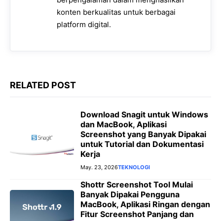
k
p
m
e
k
konten berkualitas untuk berbagai
r
platform digital.
RELATED POST
Download Snagit untuk Windows
dan MacBook, Aplikasi
Screenshot yang Banyak Dipakai
untuk Tutorial dan Dokumentasi
Kerja
May. 23, 2026
TEKNOLOGI
Shottr Screenshot Tool Mulai
Banyak Dipakai Pengguna
MacBook, Aplikasi Ringan dengan
Fitur Screenshot Panjang dan