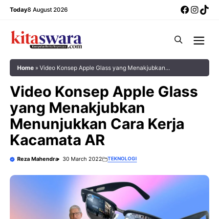
Skip
Facebo
Insta
Tik
Today
8 August 2026
to
content
Me
Home
»
Video Konsep Apple Glass yang Menakjubkan
Menunjukkan Cara Kerja Kacamata AR
Video Konsep Apple Glass
yang Menakjubkan
Menunjukkan Cara Kerja
Kacamata AR
Reza Mahendra
30 March 2022
TEKNOLOGI