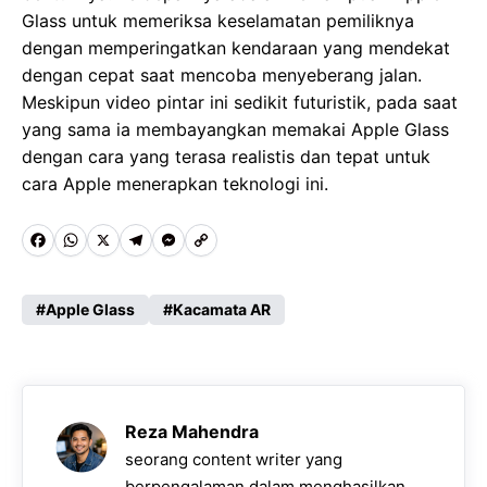
Glass untuk memeriksa keselamatan pemiliknya
dengan memperingatkan kendaraan yang mendekat
dengan cepat saat mencoba menyeberang jalan.
Meskipun video pintar ini sedikit futuristik, pada saat
yang sama ia membayangkan memakai Apple Glass
dengan cara yang terasa realistis dan tepat untuk
cara Apple menerapkan teknologi ini.
F
W
X
T
M
C
a
h
e
e
o
c
a
l
s
p
Apple Glass
Kacamata AR
e
t
e
s
y
b
s
g
e
L
o
A
r
n
i
Reza Mahendra
o
p
a
g
n
seorang content writer yang
berpengalaman dalam menghasilkan