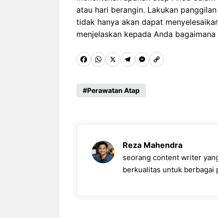
atau hari berangin. Lakukan panggila
tidak hanya akan dapat menyelesaikan
menjelaskan kepada Anda bagaimana 
F
W
X
T
M
C
a
h
e
e
o
c
a
l
s
p
Perawatan Atap
e
t
e
s
y
b
s
g
e
L
o
A
r
n
i
Reza Mahendra
o
p
a
g
n
seorang content writer ya
k
p
m
e
k
berkualitas untuk berbagai p
r