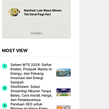
Karena ...
m
R
S
Cara Belajar yang Tepat
D
Anak Tumbuh Sesuai
H
Potensinya
MOST VIEW
Saham WTE 2026: Daftar
Emiten, Prospek Waste to
Energy, dan Peluang
Investasi dari Energi
Sampah
OkeStream: Solusi
Streaming Hiburan Tanpa
Batas, Cara Install, Harga,
dan Penjelasannya
Panduan SEO untuk
Blogger Ini Harus Kamu