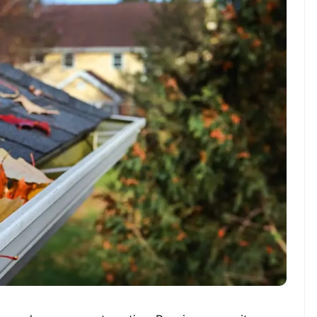
Manfaat Luar Biasa Minu
Indonesia vs Singapura:
Teh Serai Pagi Hari
Duel Hidup Mati di ASEAN
Hyundai Cup 2026,garuda-
wajib-bangkit!