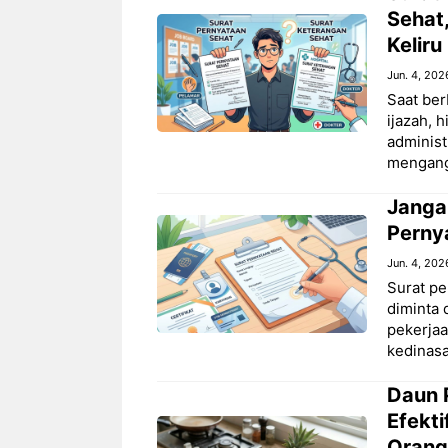
Sehat
Keliru
Jun. 4, 202
Saat ber
ijazah, 
administ
mengan
Jangan
Perny
Jun. 4, 202
Surat pe
diminta 
pekerjaa
kedinas
Daun 
Efekt
Orang