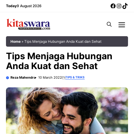
Skip
Facebo
Insta
Tik
Today
9 August 2026
to
content
Me
Home
»
Tips Menjaga Hubungan Anda Kuat dan Sehat
Tips Menjaga Hubungan
Anda Kuat dan Sehat
Reza Mahendra
10 March 2022
TIPS & TRIKS