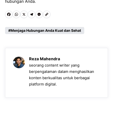
hubungan Anda.
F
W
X
T
M
C
a
h
e
e
o
c
a
l
s
p
Menjaga Hubungan Anda Kuat dan Sehat
e
t
e
s
y
b
s
g
e
L
o
A
r
n
i
Reza Mahendra
o
p
a
g
n
seorang content writer yang
k
p
m
e
k
berpengalaman dalam menghasilkan
konten berkualitas untuk berbagai
r
platform digital.