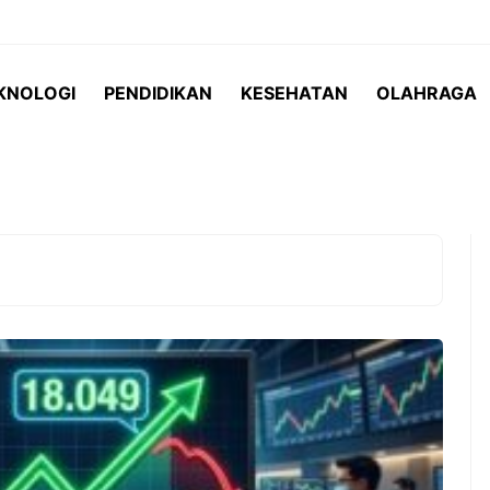
KNOLOGI
PENDIDIKAN
KESEHATAN
OLAHRAGA
i salah satu
Setiap anak adalah individu yang
 yang semakin
unik. Mereka memiliki minat,
 menawarkan rasa
kemampuan, karakter, kecepatan
ligus beragam
belajar, dan cara memahami
ehatan. ...
sesuatu yang berbeda-beda.
Karena ...