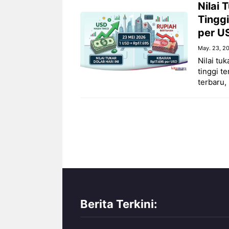
Nilai 
Tinggi
per U
May. 23, 2
Nilai tu
tinggi t
terbaru,
Berita Terkini: