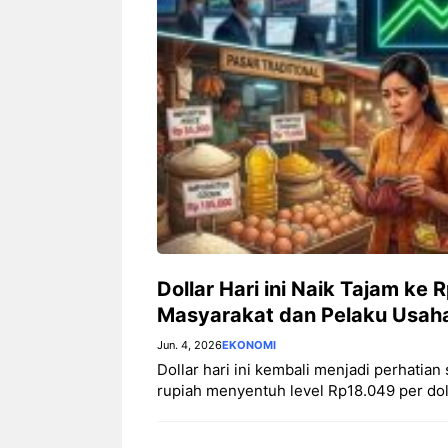
Cara Pasang Genset di
Manfaa
Rumah yang Aman dan
Teh Ser
Benar, Jangan Sampai Salah
Instalasi
Dollar Hari ini Naik Tajam ke
Masyarakat dan Pelaku Usah
Jun. 4, 2026
EKONOMI
Dollar hari ini kembali menjadi perhatian
rupiah menyentuh level Rp18.049 per do