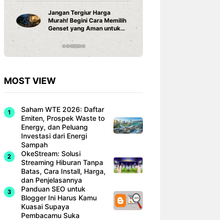
Cara Pas
Rumah y
Jangan Tergiur Harga
Benar, J
Murah! Begini Cara Memilih
Instalasi
Genset yang Aman untuk
Rumah
MOST VIEW
Saham WTE 2026: Daftar
Emiten, Prospek Waste to
Energy, dan Peluang
Investasi dari Energi
Sampah
OkeStream: Solusi
Streaming Hiburan Tanpa
Batas, Cara Install, Harga,
dan Penjelasannya
Panduan SEO untuk
Blogger Ini Harus Kamu
Kuasai Supaya
Pembacamu Suka