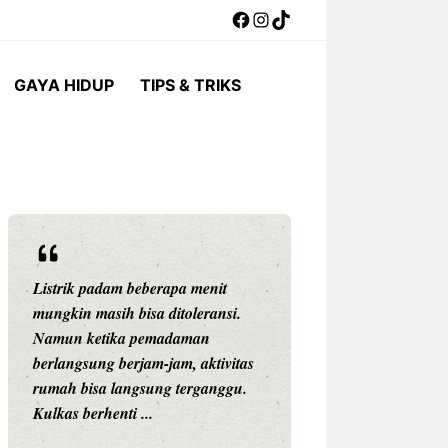
Facebook
Instagram
TikTok
GAYA HIDUP
TIPS & TRIKS
Listrik padam beberapa menit
Pernah mengalami
mungkin masih bisa ditoleransi.
saat sedang bekerj
Namun ketika pemadaman
online, atau maka
berlangsung berjam-jam, aktivitas
mulai mencair k
rumah bisa langsung terganggu.
berlangsung berja
Kulkas berhenti ...