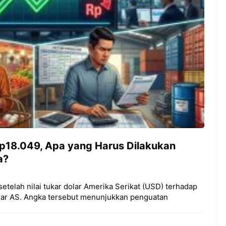
t Luar Biasa Minum
ai Pagi Hari
Cara Belajar yang Tepat
Anak Tumbuh Sesuai
Potensinya
 Rp18.049, Apa yang Harus Dilakukan
a?
 setelah nilai tukar dolar Amerika Serikat (USD) terhadap
lar AS. Angka tersebut menunjukkan penguatan