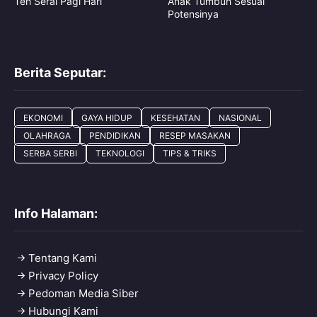
Teh Serai Pagi Hari
Anak Tumbuh Sesuai
Potensinya
Berita Seputar:
EKONOMI
GAYA HIDUP
KESEHATAN
NASIONAL
OLAHRAGA
PENDIDIKAN
RESEP MASAKAN
SERBA SERBI
TEKNOLOGI
TIPS & TRIKS
Info Halaman:
Tentang Kami
Privacy Policy
Pedoman Media Siber
Hubungi Kami