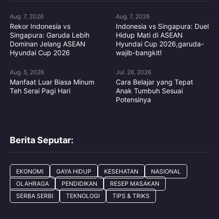
Aug. 7, 2026
Aug. 7, 2026
Rekor Indonesia vs
Indonesia vs Singapura: Duel
Singapura: Garuda Lebih
Hidup Mati di ASEAN
Dominan Jelang ASEAN
Hyundai Cup 2026,garuda-
Hyundai Cup 2026
wajib-bangkit!
Aug. 5, 2026
Jul. 26, 2026
Manfaat Luar Biasa Minum
Cara Belajar yang Tepat
Teh Serai Pagi Hari
Anak Tumbuh Sesuai
Potensinya
Berita Seputar:
EKONOMI
GAYA HIDUP
KESEHATAN
NASIONAL
OLAHRAGA
PENDIDIKAN
RESEP MASAKAN
SERBA SERBI
TEKNOLOGI
TIPS & TRIKS