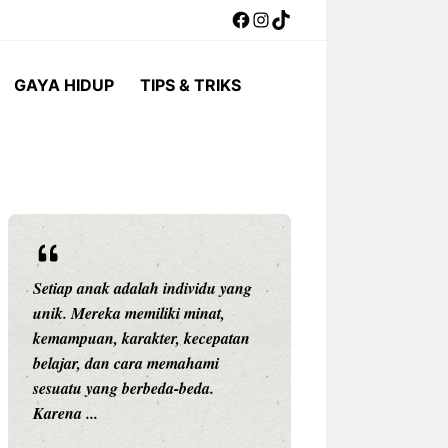
Facebook
Instagram
TikTok
GAYA HIDUP
TIPS & TRIKS
Setiap anak adalah individu yang
Rekor Pertemuan 
unik. Mereka memiliki minat,
Singapura: Garud
kemampuan, karakter, kecepatan
tetapi The Lions 
belajar, dan cara memahami
Mudah Dikalahk
sesuatu yang berbeda-beda.
Pertandingan Indon
Karena ...