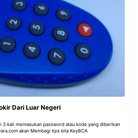
Manfaat Luar Biasa Minum
ia vs Singapura:
Teh Serai Pagi Hari
idup Mati di ASEAN
i Cup 2026,garuda-
angkit!
ir Dari Luar Negeri
ah 3 kali memasukan password atau kode yang diberikan
wara.com akan Membagi tips bila KeyBCA