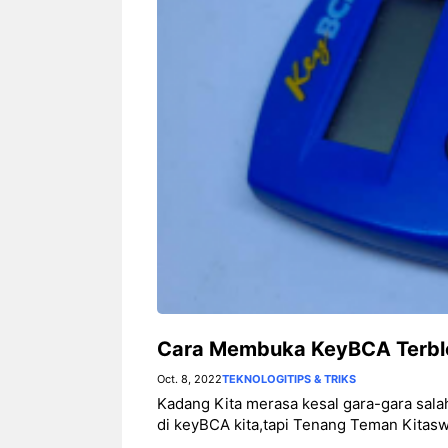
Rekor Indonesia vs
Indones
Singapura: Garuda Lebih
Duel H
Dominan Jelang ASEAN
Hyunda
Hyundai Cup 2026
wajib-b
Cara Membuka KeyBCA Terblok
Oct. 8, 2022
TEKNOLOGI
TIPS & TRIKS
Kadang Kita merasa kesal gara-gara sal
di keyBCA kita,tapi Tenang Teman Kitas