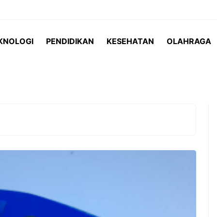
KNOLOGI
PENDIDIKAN
KESEHATAN
OLAHRAGA
 Indonesia vs
Teh serai menjadi salah satu
matchday terakhir
minuman herbal yang semakin
Hyundai Cup
populer karena menawarkan rasa
 menjadi
yang segar sekaligus beragam
g paling ...
manfaat bagi kesehatan. ...