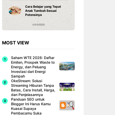
Rekor Ind
Singapur
Cara Belajar yang Tepat
Dominan
Anak Tumbuh Sesuai
Hyundai 
Potensinya
MOST VIEW
Saham WTE 2026: Daftar
Emiten, Prospek Waste to
Energy, dan Peluang
Investasi dari Energi
Sampah
OkeStream: Solusi
Streaming Hiburan Tanpa
Batas, Cara Install, Harga,
dan Penjelasannya
Panduan SEO untuk
Blogger Ini Harus Kamu
Kuasai Supaya
Pembacamu Suka