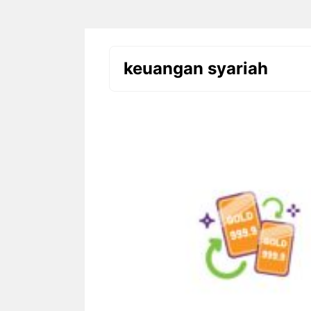
keuangan syariah
Pernah mengalami listrik padam
Teh serai menjad
saat sedang bekerja, anak belajar
minuman herbal
online, atau makanan di kulkas
populer karena
mulai mencair karena pemadaman
yang segar seka
berlangsung berjam-jam? ...
manfaat bagi kes
Cara Pasang Genset di
Manfaa
Rumah yang Aman dan
Teh Ser
Benar, Jangan Sampai Salah
Instalasi