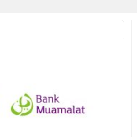
i salah satu
Setiap anak adalah individu yang
 yang semakin
unik. Mereka memiliki minat,
 menawarkan rasa
kemampuan, karakter, kecepatan
ligus beragam
belajar, dan cara memahami
ehatan. ...
sesuatu yang berbeda-beda.
Karena ...
t Luar Biasa Minum
ai Pagi Hari
Cara Belajar yang Tepat
Anak Tumbuh Sesuai
Potensinya