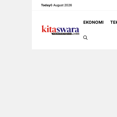
Skip
Today
6 August 2026
to
content
EKONOMI
TE