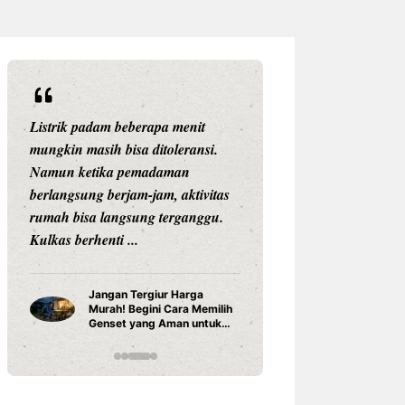
Listrik padam beberapa menit
Pernah mengalami
mungkin masih bisa ditoleransi.
saat sedang bekerj
Namun ketika pemadaman
online, atau maka
berlangsung berjam-jam, aktivitas
mulai mencair k
rumah bisa langsung terganggu.
berlangsung berja
Kulkas berhenti ...
Cara Pas
Rumah y
Jangan Tergiur Harga
Benar, J
Murah! Begini Cara Memilih
Instalasi
Genset yang Aman untuk
Rumah