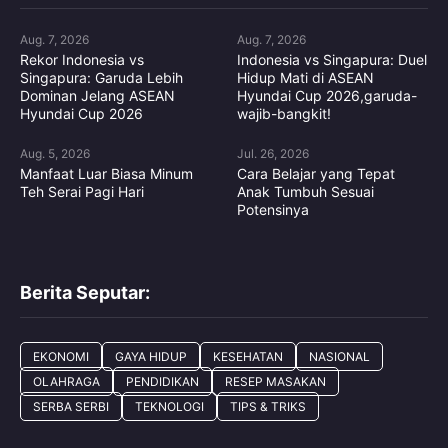
Aug. 7, 2026
Aug. 7, 2026
Rekor Indonesia vs
Indonesia vs Singapura: Duel
Singapura: Garuda Lebih
Hidup Mati di ASEAN
Dominan Jelang ASEAN
Hyundai Cup 2026,garuda-
Hyundai Cup 2026
wajib-bangkit!
Aug. 5, 2026
Jul. 26, 2026
Manfaat Luar Biasa Minum
Cara Belajar yang Tepat
Teh Serai Pagi Hari
Anak Tumbuh Sesuai
Potensinya
Berita Seputar:
EKONOMI
GAYA HIDUP
KESEHATAN
NASIONAL
OLAHRAGA
PENDIDIKAN
RESEP MASAKAN
SERBA SERBI
TEKNOLOGI
TIPS & TRIKS