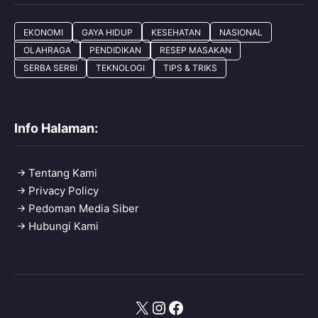
EKONOMI
GAYA HIDUP
KESEHATAN
NASIONAL
OLAHRAGA
PENDIDIKAN
RESEP MASAKAN
SERBA SERBI
TEKNOLOGI
TIPS & TRIKS
Info Halaman:
Tentang Kami
Privacy Policy
Pedoman Media Siber
Hubungi Kami
X
Instagram
Facebook