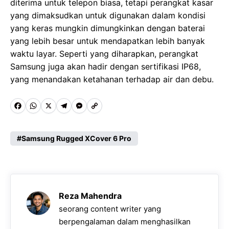
diterima untuk telepon biasa, tetapi perangkat kasar
yang dimaksudkan untuk digunakan dalam kondisi
yang keras mungkin dimungkinkan dengan baterai
yang lebih besar untuk mendapatkan lebih banyak
waktu layar. Seperti yang diharapkan, perangkat
Samsung juga akan hadir dengan sertifikasi IP68,
yang menandakan ketahanan terhadap air dan debu.
F
W
X
T
M
C
a
h
e
e
o
c
a
l
s
p
Samsung Rugged XCover 6 Pro
e
t
e
s
y
b
s
g
e
L
o
A
r
n
i
Reza Mahendra
o
p
a
g
n
seorang content writer yang
k
p
m
e
k
berpengalaman dalam menghasilkan