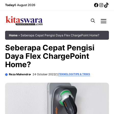
Skip
Facebo
Insta
Tik
Today
6 August 2026
to
content
Me
Home
»
Seberapa Cepat Pengisi Daya Flex ChargePoint Home?
Seberapa Cepat Pengisi
Daya Flex ChargePoint
Home?
Reza Mahendra
24 October 2022
TEKNOLOGI
TIPS & TRIKS