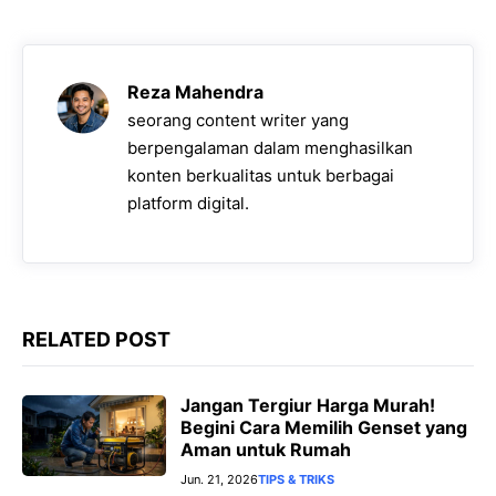
e
t
e
s
y
b
s
g
e
L
o
A
r
n
i
Reza Mahendra
o
p
a
g
n
seorang content writer yang
k
p
m
e
k
berpengalaman dalam menghasilkan
konten berkualitas untuk berbagai
r
platform digital.
RELATED POST
Jangan Tergiur Harga Murah!
Begini Cara Memilih Genset yang
Aman untuk Rumah
Jun. 21, 2026
TIPS & TRIKS