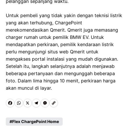
pelanggan sepanjang waktu.
Untuk pembeli yang tidak yakin dengan teknisi listrik
yang akan terhubung, ChargePoint
merekomendasikan Qmerit. Qmerit juga memasang
charger rumah untuk pemilik BMW EV. Untuk
mendapatkan perkiraan, pemilik kendaraan listrik
perlu mengunjungi situs web Qmerit untuk
mengakses portal instalasi yang mudah digunakan.
Setelah itu, langkah selanjutnya adalah menjawab
beberapa pertanyaan dan mengunggah beberapa
foto. Dalam lima hingga 10 menit, perkiraan harga
akan muncul di layar.
F
W
X
T
M
C
a
h
e
e
o
c
a
l
s
p
Flex ChargePoint Home