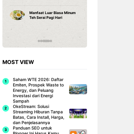
Karena ...
Minum
Cara Belajar yang Tepat
Anak Tumbuh Sesuai
Potensinya
MOST VIEW
Saham WTE 2026: Daftar
Emiten, Prospek Waste to
Energy, dan Peluang
Investasi dari Energi
Sampah
OkeStream: Solusi
Streaming Hiburan Tanpa
Batas, Cara Install, Harga,
dan Penjelasannya
Panduan SEO untuk
Blogger Ini Harus Kamu