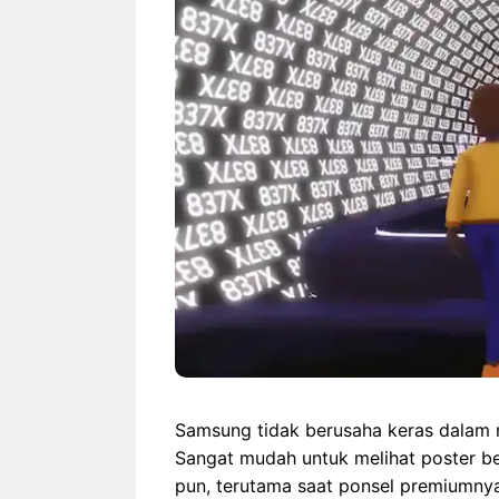
Rekor Indonesia vs
Singapura: Garuda Lebih
Tepat
Dominan Jelang ASEAN
ai
Hyundai Cup 2026
Samsung tidak berusaha keras dalam 
Sangat mudah untuk melihat poster be
pun, terutama saat ponsel premiumny