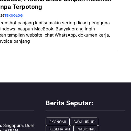
Tanpa Terpotong
026
TEKNOLOGI
eenshot panjang kini semakin sering dicari pengguna
Windows maupun MacBook. Banyak orang ingin
an tampilan website, chat WhatsApp, dokumen kerja,
nvoice panjang
Berita Seputar:
EKONOMI
GAYA HIDUP
s Singapura: Duel
KESEHATAN
NASIONAL
 di ASEAN