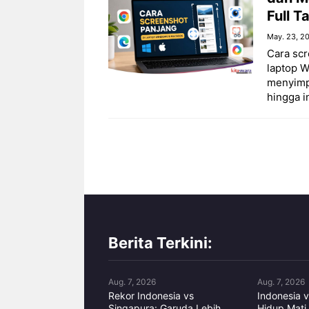
Full 
May. 23, 2
Cara scr
laptop 
menyimp
hingga i
Berita Terkini:
Aug. 7, 2026
Aug. 7, 2026
Rekor Indonesia vs
Indonesia v
Singapura: Garuda Lebih
Hidup Mati