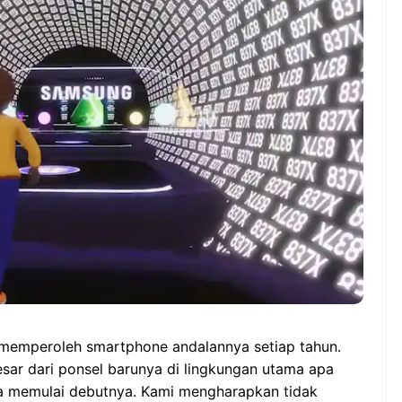
Manfaat Luar Biasa 
Indonesia vs Singapura:
Teh Serai Pagi Hari
Duel Hidup Mati di ASEAN
Hyundai Cup 2026,garuda-
wajib-bangkit!
memperoleh smartphone andalannya setiap tahun.
sar dari ponsel barunya di lingkungan utama apa
a memulai debutnya. Kami mengharapkan tidak