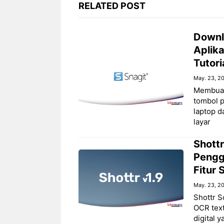
RELATED POST
Downl
Aplik
Tutori
May. 23, 2
Membuat
tombol 
laptop 
layar
Shottr
Pengg
Fitur
May. 23, 2
Shottr S
OCR text
digital 