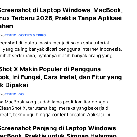
Screenshot di Laptop Windows, MacBook,
nux Terbaru 2026, Praktis Tanpa Aplikasi
ahan
026
TEKNOLOGI
TIPS & TRIKS
eenshot di laptop masih menjadi salah satu tutorial
i yang paling banyak dicari pengguna internet Indonesia.
rlihat sederhana, nyatanya masih banyak orang yang
Shot X Makin Populer di Pengguna
k, Ini Fungsi, Cara Instal, dan Fitur yang
k Dipakai
026
TEKNOLOGI
a MacBook yang sudah lama pasti familiar dengan
 CleanShot X, terutama bagi mereka yang bekerja di
eatif, teknologi, hingga content creator. Aplikasi ini
Screenshot Panjang di Laptop Windows
acBook, Praktis untuk Simpan Halaman