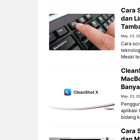
Cara 
dan Li
Tamb
May. 23, 2
Cara scr
teknolog
Meski te
Clean
MacBoo
Banya
May. 23, 2
Penggun
aplikasi
bidang kr
Cara 
dan M