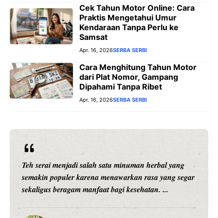
Cek Tahun Motor Online: Cara
Praktis Mengetahui Umur
Kendaraan Tanpa Perlu ke
Samsat
Apr. 16, 2026
SERBA SERBI
Cara Menghitung Tahun Motor
dari Plat Nomor, Gampang
Dipahami Tanpa Ribet
Apr. 16, 2026
SERBA SERBI
erbal yang
Setiap anak adalah individu yang unik. Mere
a yang segar
memiliki minat, kemampuan, karakter, kecep
. ...
belajar, dan cara memahami sesuatu yang be
beda. Karena ...