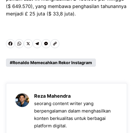
($ 649.570), yang membawa penghasilan tahunannya
menjadi £ 25 juta ($ 33,8 juta).
F
W
X
T
M
C
a
h
e
e
o
c
a
l
s
p
Ronaldo Memecahkan Rekor Instagram
e
t
e
s
y
b
s
g
e
L
o
A
r
n
i
Reza Mahendra
o
p
a
g
n
seorang content writer yang
k
p
m
e
k
berpengalaman dalam menghasilkan
konten berkualitas untuk berbagai
r
platform digital.