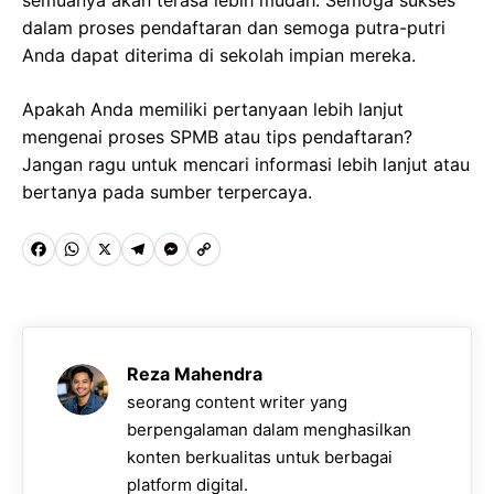
semuanya akan terasa lebih mudah. Semoga sukses
dalam proses pendaftaran dan semoga putra-putri
Anda dapat diterima di sekolah impian mereka.
Apakah Anda memiliki pertanyaan lebih lanjut
mengenai proses SPMB atau tips pendaftaran?
Jangan ragu untuk mencari informasi lebih lanjut atau
bertanya pada sumber terpercaya.
F
W
X
T
M
C
a
h
e
e
o
c
a
l
s
p
e
t
e
s
y
Reza Mahendra
b
s
g
e
L
seorang content writer yang
o
A
r
n
i
berpengalaman dalam menghasilkan
o
p
konten berkualitas untuk berbagai
a
g
n
platform digital.