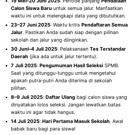
19 Mei–20 Juni 2025
: Periode panjang
Pendataan
Calon Siswa Baru
untuk semua jalur. Manfaatkan
waktu ini untuk melengkapi data yang dibutuhkan.
23–27 Juni 2025
: Waktu kritis
Pendaftaran Semua
Jalur
. Pastikan Anda sudah siap dengan pilihan
sekolah dan jalur yang diinginkan.
30 Juni–4 Juli 2025
: Pelaksanaan
Tes Terstandar
Daerah
(jika ada untuk jalur tertentu).
7 Juli 2025
:
Pengumuman Hasil Seleksi
SPMB.
Saat yang ditunggu-tunggu untuk mengetahui
apakah putra-putri Anda diterima di sekolah
pilihan.
8–9 Juli 2025
:
Daftar Ulang
bagi calon siswa yang
dinyatakan lolos seleksi. Jangan lewatkan batas
waktu ini agar tidak hangus.
14 Juli 2025
:
Hari Pertama Masuk Sekolah
. Awal
babak baru bagi para siswa!