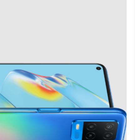
Kulkas berhenti ...
elajar yang Tepat
Jangan Tergiur Harga
umbuh Sesuai
Murah! Begini Cara Memilih
inya
Genset yang Aman untuk
Rumah