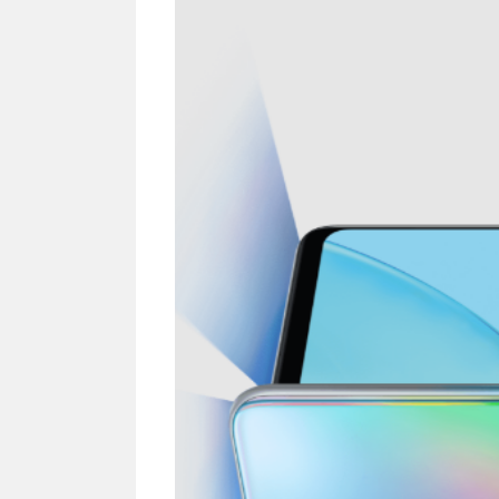
Karena ...
Manfaat Luar Biasa Minum
Teh Serai Pagi Hari
Cara B
Anak T
Potens