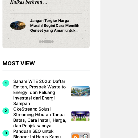
Cara Pasang Genset di
Manfaat 
Rumah yang Aman dan
Teh Sera
Benar, Jangan Sampai Salah
Instalasi
MOST VIEW
Saham WTE 2026: Daftar
Emiten, Prospek Waste to
Energy, dan Peluang
Investasi dari Energi
Sampah
OkeStream: Solusi
Streaming Hiburan Tanpa
Batas, Cara Install, Harga,
dan Penjelasannya
Panduan SEO untuk
Blogger Ini Harus Kamu