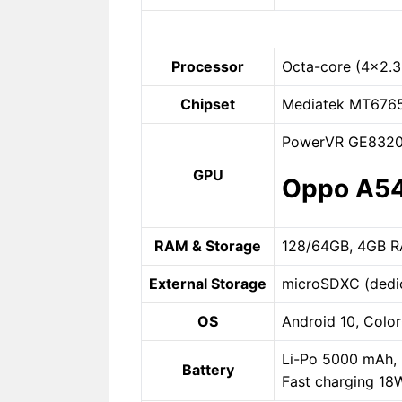
Processor
Octa-core (4×2.
Chipset
Mediatek MT6765
PowerVR GE832
GPU
Oppo A5
RAM & Storage
128/64GB, 4GB 
External Storage
microSDXC (dedic
OS
Android 10, Color
Li-Po 5000 mAh, 
Battery
Fast charging 18