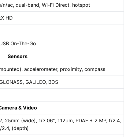
g/n/ac, dual-band, Wi-Fi Direct, hotspot
ptX HD
 USB On-The-Go
Sensors
-mounted), accelerometer, proximity, compass
, GLONASS, GALILEO, BDS
Camera & Video
2.2, 25mm (wide), 1/3.06″, 1.12µm, PDAF + 2 MP, f/2.4,
/2.4, (depth)