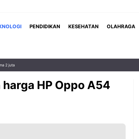
KNOLOGI
PENDIDIKAN
KESEHATAN
OLAHRAGA
a 2 juta
n harga HP Oppo A54
lah individu yang
Listrik padam beberapa menit
miliki minat,
mungkin masih bisa ditoleransi.
akter, kecepatan
Namun ketika pemadaman
ara memahami
berlangsung berjam-jam, aktivitas
rbeda-beda.
rumah bisa langsung terganggu.