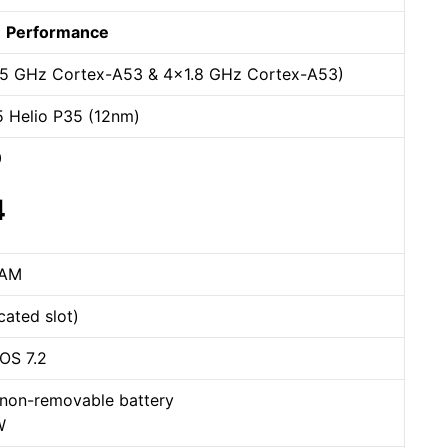
Performance
35 GHz Cortex-A53 & 4×1.8 GHz Cortex-A53)
 Helio P35 (12nm)
0
4
RAM
ated slot)
OS 7.2
non-removable battery
W