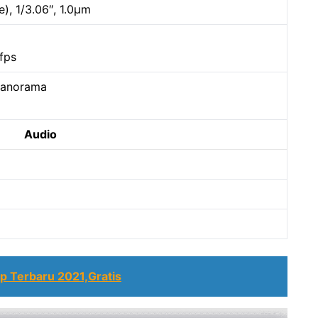
e), 1/3.06″, 1.0µm
fps
panorama
Audio
 Terbaru 2021,Gratis