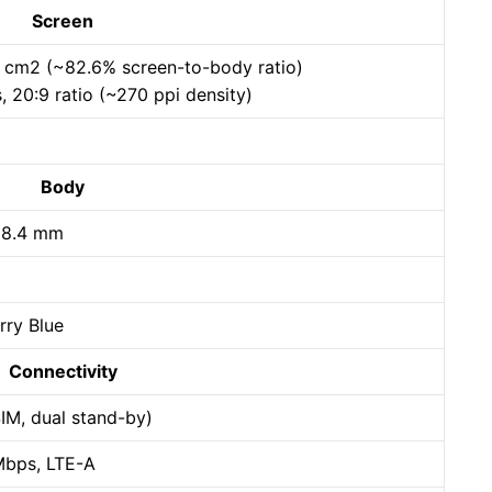
Screen
.3 cm2 (~82.6% screen-to-body ratio)
, 20:9 ratio (~270 ppi density)
Body
 8.4 mm
rry Blue
Connectivity
IM, dual stand-by)
Mbps, LTE-A