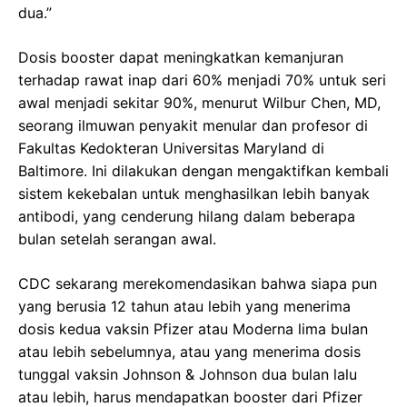
dua.”
Dosis booster dapat meningkatkan kemanjuran
terhadap rawat inap dari 60% menjadi 70% untuk seri
awal menjadi sekitar 90%, menurut Wilbur Chen, MD,
seorang ilmuwan penyakit menular dan profesor di
Fakultas Kedokteran Universitas Maryland di
Baltimore. Ini dilakukan dengan mengaktifkan kembali
sistem kekebalan untuk menghasilkan lebih banyak
antibodi, yang cenderung hilang dalam beberapa
bulan setelah serangan awal.
CDC sekarang merekomendasikan bahwa siapa pun
yang berusia 12 tahun atau lebih yang menerima
dosis kedua vaksin Pfizer atau Moderna lima bulan
atau lebih sebelumnya, atau yang menerima dosis
tunggal vaksin Johnson & Johnson dua bulan lalu
atau lebih, harus mendapatkan booster dari Pfizer