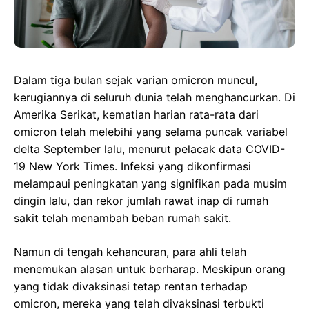
Dalam tiga bulan sejak varian omicron muncul,
kerugiannya di seluruh dunia telah menghancurkan. Di
Amerika Serikat, kematian harian rata-rata dari
omicron telah melebihi yang selama puncak variabel
delta September lalu, menurut pelacak data COVID-
19 New York Times. Infeksi yang dikonfirmasi
melampaui peningkatan yang signifikan pada musim
dingin lalu, dan rekor jumlah rawat inap di rumah
sakit telah menambah beban rumah sakit.
Namun di tengah kehancuran, para ahli telah
menemukan alasan untuk berharap. Meskipun orang
yang tidak divaksinasi tetap rentan terhadap
omicron, mereka yang telah divaksinasi terbukti