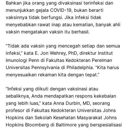
Bahkan jika orang yang divaksinasi terinfeksi dan
menunjukkan gejala COVID-19, bukan berarti
vaksinnya tidak berfungsi. Jika infeksi tidak
menyebabkan rawat inap atau kematian, banyak ahli
vaksin mengatakan vaksin itu berhasil.
“Tidak ada vaksin yang mencegah setiap dan semua
infeksi,” kata E. Jon Wehrey, PhD, direktur Institut
Imunologi Penn di Fakultas Kedokteran Perelman
Universitas Pennsylvania di Philadelphia. “Kita harus
menyesuaikan rekaman kita dengan tepat.”
“Infeksi yang diikuti dengan vaksinasi atau
sebaliknya, Anda mendapatkan respons kekebalan
yang lebih luas,” kata Anna Durbin, MD, seorang
profesor di Fakultas Kedokteran Universitas Johns
Hopkins dan Sekolah Kesehatan Masyarakat Johns
Hopkins Bloomberg di Baltimore yang berspesialisasi