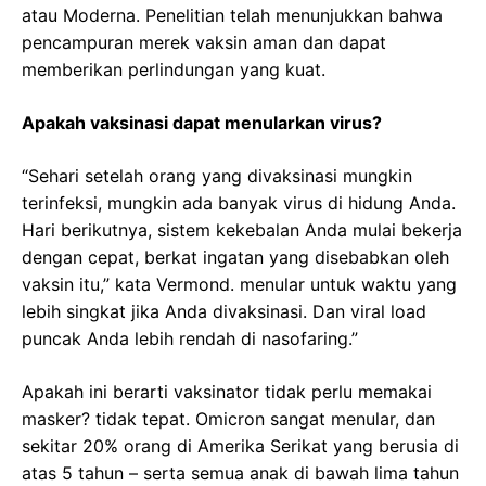
atau Moderna. Penelitian telah menunjukkan bahwa
pencampuran merek vaksin aman dan dapat
memberikan perlindungan yang kuat.
Apakah vaksinasi dapat menularkan virus?
“Sehari setelah orang yang divaksinasi mungkin
terinfeksi, mungkin ada banyak virus di hidung Anda.
Hari berikutnya, sistem kekebalan Anda mulai bekerja
dengan cepat, berkat ingatan yang disebabkan oleh
vaksin itu,” kata Vermond. menular untuk waktu yang
lebih singkat jika Anda divaksinasi. Dan viral load
puncak Anda lebih rendah di nasofaring.”
Apakah ini berarti vaksinator tidak perlu memakai
masker? tidak tepat. Omicron sangat menular, dan
sekitar 20% orang di Amerika Serikat yang berusia di
atas 5 tahun – serta semua anak di bawah lima tahun