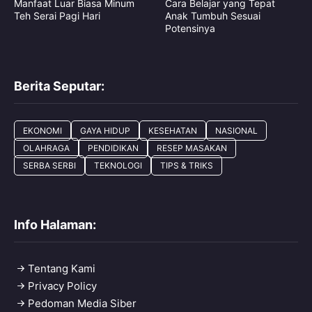
Manfaat Luar Biasa Minum
Cara Belajar yang Tepat
Teh Serai Pagi Hari
Anak Tumbuh Sesuai
Potensinya
Berita Seputar:
EKONOMI
GAYA HIDUP
KESEHATAN
NASIONAL
OLAHRAGA
PENDIDIKAN
RESEP MASAKAN
SERBA SERBI
TEKNOLOGI
TIPS & TRIKS
Info Halaman:
Tentang Kami
Privacy Policy
Pedoman Media Siber