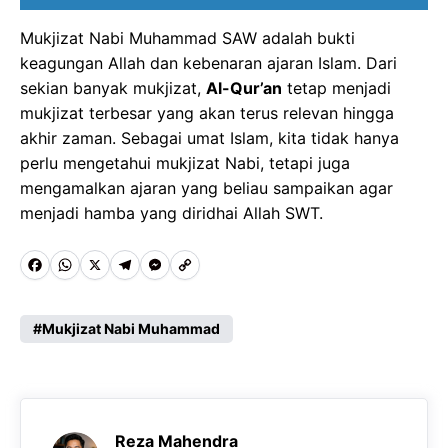
Mukjizat Nabi Muhammad SAW adalah bukti
keagungan Allah dan kebenaran ajaran Islam. Dari
sekian banyak mukjizat,
Al-Qur’an
tetap menjadi
mukjizat terbesar yang akan terus relevan hingga
akhir zaman. Sebagai umat Islam, kita tidak hanya
perlu mengetahui mukjizat Nabi, tetapi juga
mengamalkan ajaran yang beliau sampaikan agar
menjadi hamba yang diridhai Allah SWT.
F
W
X
T
M
C
a
h
e
e
o
c
a
l
s
p
Mukjizat Nabi Muhammad
e
t
e
s
y
b
s
g
e
L
o
A
r
n
i
Reza Mahendra