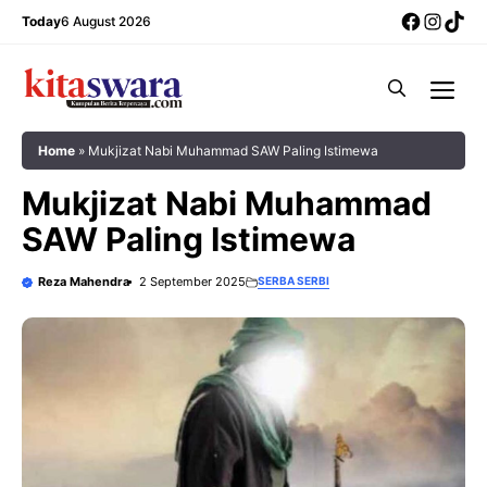
Skip
Facebo
Insta
Tik
Today
6 August 2026
to
content
Me
Home
»
Mukjizat Nabi Muhammad SAW Paling Istimewa
Mukjizat Nabi Muhammad
SAW Paling Istimewa
Reza Mahendra
2 September 2025
SERBA SERBI