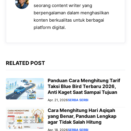
o
p
a
g
n
seorang content writer yang
k
p
m
e
k
berpengalaman dalam menghasilkan
konten berkualitas untuk berbagai
r
platform digital.
RELATED POST
Panduan Cara Menghitung Tarif
Taksi Blue Bird Terbaru 2026,
Anti Kaget Saat Sampai Tujuan
Apr. 21, 2026
SERBA SERBI
Cara Menghitung Hari Aqiqah
yang Benar, Panduan Lengkap
agar Tidak Salah Hitung
Apr. 18, 2026
SERBA SERBI