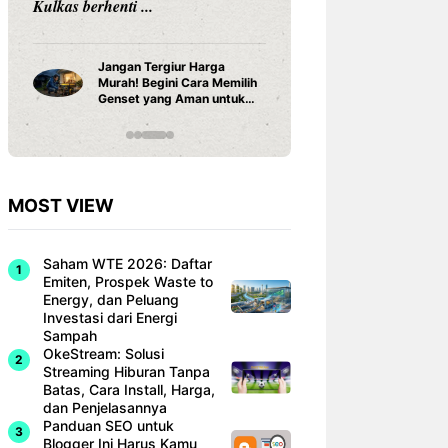
Cara Pasang Genset di
Manfaat 
Rumah yang Aman dan
Teh Serai
Benar, Jangan Sampai Salah
Instalasi
MOST VIEW
Saham WTE 2026: Daftar
Emiten, Prospek Waste to
Energy, dan Peluang
Investasi dari Energi
Sampah
OkeStream: Solusi
Streaming Hiburan Tanpa
Batas, Cara Install, Harga,
dan Penjelasannya
Panduan SEO untuk
Blogger Ini Harus Kamu