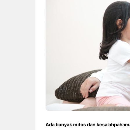
Karena ...
Manfaat Luar Biasa Minum
Teh Serai Pagi Hari
Cara Be
Anak T
Potens
Ada banyak mitos dan kesalahpahama