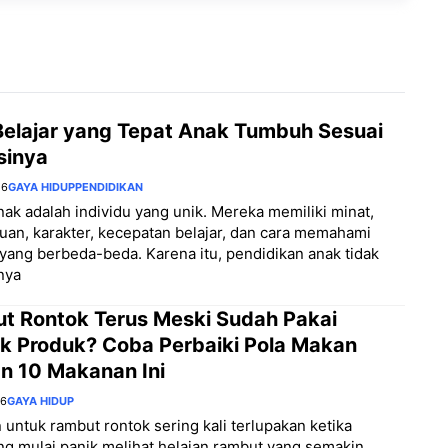
Belajar yang Tepat Anak Tumbuh Sesuai
sinya
26
GAYA HIDUP
PENDIDIKAN
nak adalah individu yang unik. Mereka memiliki minat,
n, karakter, kecepatan belajar, dan cara memahami
yang berbeda-beda. Karena itu, pendidikan anak tidak
nya
t Rontok Terus Meski Sudah Pakai
k Produk? Coba Perbaiki Pola Makan
n 10 Makanan Ini
26
GAYA HIDUP
untuk rambut rontok sering kali terlupakan ketika
g mulai panik melihat helaian rambut yang semakin