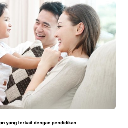
Kulkas berhenti ...
lajar yang Tepat
Jangan Tergiur Harga
umbuh Sesuai
Murah! Begini Cara Memilih
inya
Genset yang Aman untuk
Rumah
n yang terkait dengan pendidikan