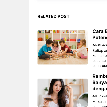
RELATED POST
Cara 
Poten
Jul. 26, 20
Setiap a
kemampua
sesuatu 
seharus
Rambu
Banya
denga
Jun. 17, 20
Makanan 
seseoran