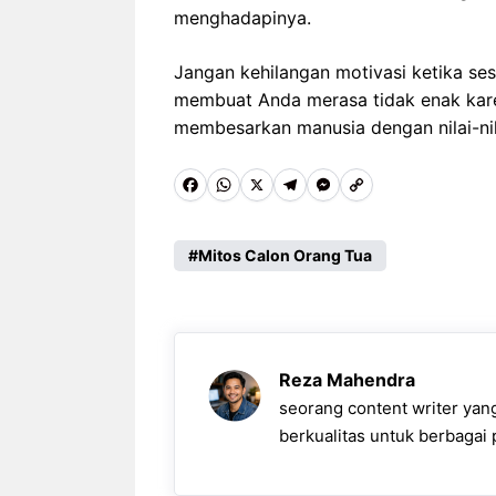
menghadapinya.
Jangan kehilangan motivasi ketika s
membuat Anda merasa tidak enak kare
membesarkan manusia dengan nilai-nila
F
W
X
T
M
C
a
h
e
e
o
c
a
l
s
p
Mitos Calon Orang Tua
e
t
e
s
y
b
s
g
e
L
o
A
r
n
i
Reza Mahendra
o
p
a
g
n
seorang content writer ya
k
p
m
e
k
berkualitas untuk berbagai p
r