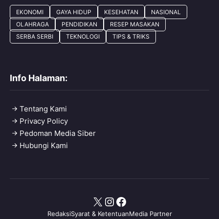
EKONOMI
GAYA HIDUP
KESEHATAN
NASIONAL
OLAHRAGA
PENDIDIKAN
RESEP MASAKAN
SERBA SERBI
TEKNOLOGI
TIPS & TRIKS
Info Halaman:
Tentang Kami
Privacy Policy
Pedoman Media Siber
Hubungi Kami
X
Instagram
Facebook
Redaksi
Syarat & Ketentuan
Media Partner