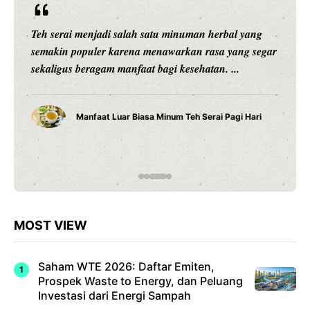
Setiap anak adalah individu yang unik. Mereka
memiliki minat, kemampuan, karakter, kecepatan
belajar, dan cara memahami sesuatu yang berbeda-
beda. Karena ...
Cara Belajar yang Tepat Anak Tumbuh Sesuai
Potensinya
MOST VIEW
Saham WTE 2026: Daftar Emiten,
Prospek Waste to Energy, dan Peluang
Investasi dari Energi Sampah