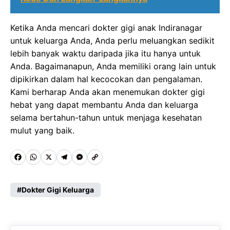
Ketika Anda mencari dokter gigi anak Indiranagar
untuk keluarga Anda, Anda perlu meluangkan sedikit
lebih banyak waktu daripada jika itu hanya untuk
Anda. Bagaimanapun, Anda memiliki orang lain untuk
dipikirkan dalam hal kecocokan dan pengalaman.
Kami berharap Anda akan menemukan dokter gigi
hebat yang dapat membantu Anda dan keluarga
selama bertahun-tahun untuk menjaga kesehatan
mulut yang baik.
F
W
X
T
M
C
a
h
e
e
o
c
a
l
s
p
Dokter Gigi Keluarga
e
t
e
s
y
b
s
g
e
L