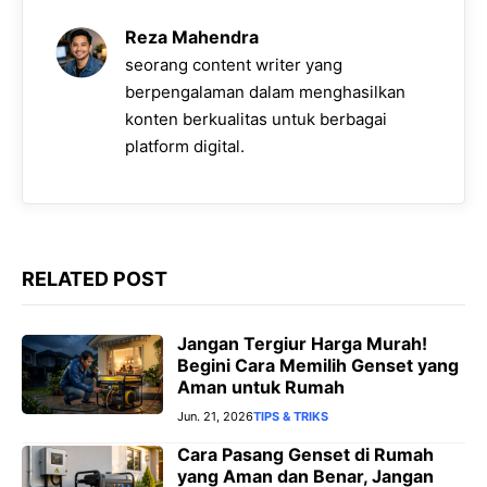
o
A
r
n
i
Reza Mahendra
o
p
a
g
n
seorang content writer yang
k
p
m
e
k
berpengalaman dalam menghasilkan
konten berkualitas untuk berbagai
r
platform digital.
RELATED POST
Jangan Tergiur Harga Murah!
Begini Cara Memilih Genset yang
Aman untuk Rumah
Jun. 21, 2026
TIPS & TRIKS
Cara Pasang Genset di Rumah
yang Aman dan Benar, Jangan