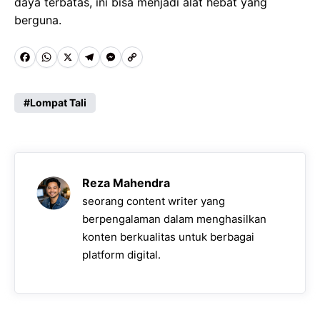
daya terbatas, ini bisa menjadi alat hebat yang
berguna.
F
W
X
T
M
C
a
h
e
e
o
c
a
l
s
p
Lompat Tali
e
t
e
s
y
b
s
g
e
L
o
A
r
n
i
Reza Mahendra
o
p
a
g
n
seorang content writer yang
k
p
m
e
k
berpengalaman dalam menghasilkan
konten berkualitas untuk berbagai
r
platform digital.