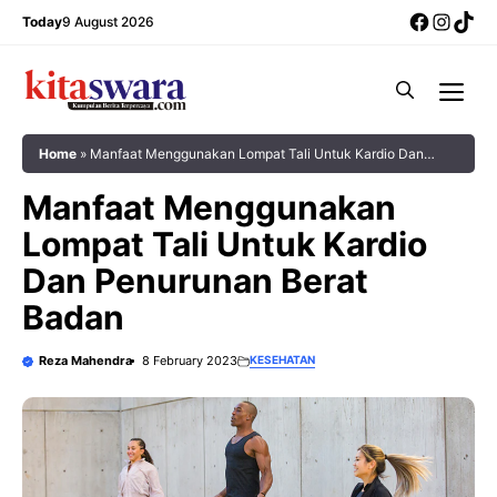
Skip
Facebo
Insta
Tik
Today
9 August 2026
to
content
Me
Home
»
Manfaat Menggunakan Lompat Tali Untuk Kardio Dan
Penurunan Berat Badan
Manfaat Menggunakan
Lompat Tali Untuk Kardio
Dan Penurunan Berat
Badan
Reza Mahendra
8 February 2023
KESEHATAN