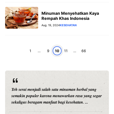
Minuman Menyehatkan Kaya
Rempah Khas Indonesia
Aug. 19, 2024
KESEHATAN
Page
Page
Page
Page
Page
1
…
9
10
11
…
66
Setiap anak adalah individu yang unik. Mereka
memiliki minat, kemampuan, karakter, kecepatan
belajar, dan cara memahami sesuatu yang berbeda-
beda. Karena ...