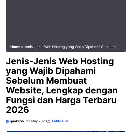
Home
»
Jenis-Jenis Web Hosting yang Wajib Dipahami Sebelum
Membuat Website, Lengkap dengan Fungsi dan Harga Terbaru
Jenis-Jenis Web Hosting
2026
yang Wajib Dipahami
Sebelum Membuat
Website, Lengkap dengan
Fungsi dan Harga Terbaru
2026
ijankaris
22 May 2026
TEKNOLOGI