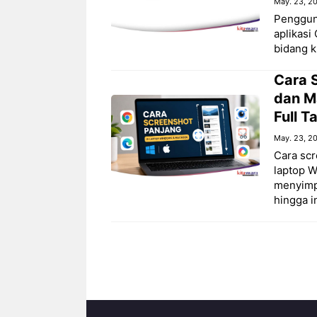
May. 23, 2
Penggun
aplikasi
bidang kr
Cara 
dan M
Full 
May. 23, 2
Cara scr
laptop 
menyimp
hingga i