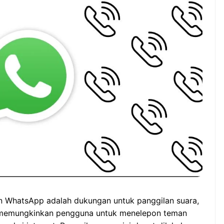
Karena ...
t Luar Biasa Minum
ai Pagi Hari
Cara Belajar yang Tepat
Anak Tumbuh Sesuai
Potensinya
an WhatsApp adalah dukungan untuk panggilan suara,
g memungkinkan pengguna untuk menelepon teman