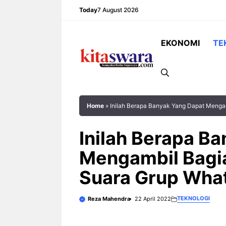
Skip
Today
7 August 2026
to
content
EKONOMI
TE
Home
»
Inilah Berapa Banyak Yang Dapat Menga
Inilah Berapa B
Mengambil Bagi
Teh serai menjad
Suara Grup Wha
minuman herbal
populer karena
TEKNOLOGI
Reza Mahendra
22 April 2022
yang segar seka
manfaat bagi kes