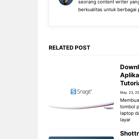
o
p
a
g
n
seorang content writer ya
k
p
m
e
k
berkualitas untuk berbagai p
r
RELATED POST
Downl
Aplik
Tutori
May. 23, 2
Membuat
tombol 
laptop 
layar
Shottr