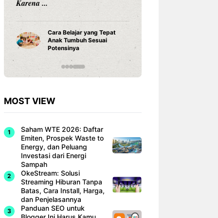
Rekor Indonesia vs
Indonesi
Singapura: Garuda Lebih
Duel Hid
Dominan Jelang ASEAN
Hyundai 
Hyundai Cup 2026
wajib-ba
MOST VIEW
Saham WTE 2026: Daftar
Emiten, Prospek Waste to
Energy, dan Peluang
Investasi dari Energi
Sampah
OkeStream: Solusi
Streaming Hiburan Tanpa
Batas, Cara Install, Harga,
dan Penjelasannya
Panduan SEO untuk
Blogger Ini Harus Kamu