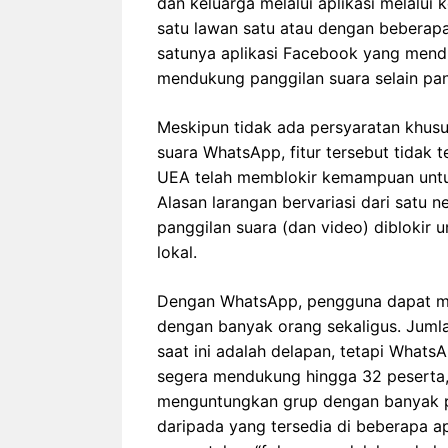
dan keluarga melalui aplikasi melalui k
satu lawan satu atau dengan beberap
satunya aplikasi Facebook yang mend
mendukung panggilan suara selain pang
Meskipun tidak ada persyaratan khus
suara WhatsApp, fitur tersebut tidak t
UEA telah memblokir kemampuan untu
Alasan larangan bervariasi dari satu n
panggilan suara (dan video) dibloki
lokal.
Dengan WhatsApp, pengguna dapat me
dengan banyak orang sekaligus. Juml
saat ini adalah delapan, tetapi Wha
segera mendukung hingga 32 peserta, 
menguntungkan grup dengan banyak pe
daripada yang tersedia di beberapa a