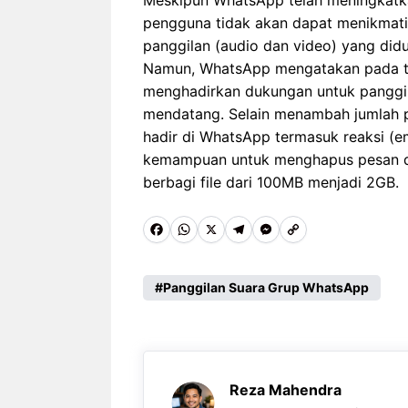
Meskipun WhatsApp telah meningkatka
pengguna tidak akan dapat menikmati i
panggilan (audio dan video) yang did
Namun, WhatsApp mengatakan pada t
menghadirkan dukungan untuk panggil
mendatang. Selain menambah jumlah pe
hadir di WhatsApp termasuk reaksi (
kemampuan untuk menghapus pesan da
berbagi file dari 100MB menjadi 2GB.
F
W
X
T
M
C
a
h
e
e
o
c
a
l
s
p
Panggilan Suara Grup WhatsApp
e
t
e
s
y
b
s
g
e
L
o
A
r
n
i
Reza Mahendra