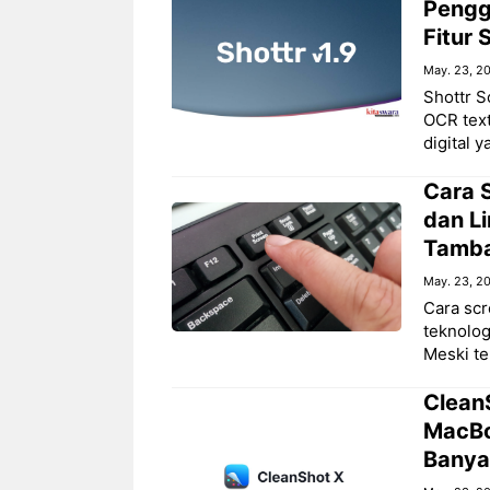
Pengg
Fitur
May. 23, 2
Shottr S
OCR text
digital 
Cara 
dan Li
Tamb
May. 23, 2
Cara scr
teknolog
Meski te
Clean
MacBoo
Banya