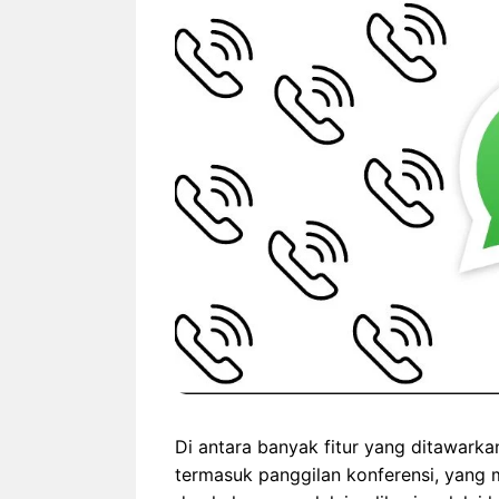
Manfaa
Teh Ser
Di antara banyak fitur yang ditawark
termasuk panggilan konferensi, yan