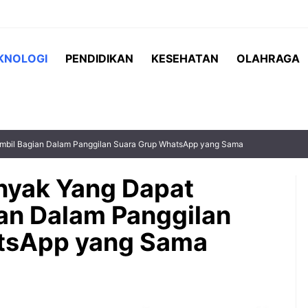
KNOLOGI
PENDIDIKAN
KESEHATAN
OLAHRAGA
mbil Bagian Dalam Panggilan Suara Grup WhatsApp yang Sama
anyak Yang Dapat
an Dalam Panggilan
i salah satu
Setiap anak adalah individu yang
tsApp yang Sama
 yang semakin
unik. Mereka memiliki minat,
 menawarkan rasa
kemampuan, karakter, kecepatan
ligus beragam
belajar, dan cara memahami
ehatan. ...
sesuatu yang berbeda-beda.