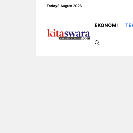
Skip
Today
8 August 2026
to
content
EKONOMI
TE