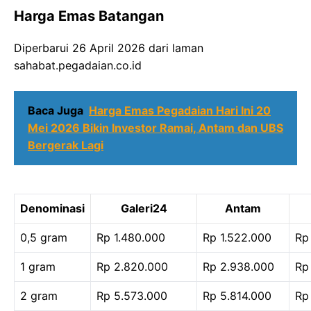
Harga Emas Batangan
Diperbarui
26 April 2026 dari laman
sahabat.pegadaian.co.id
Baca Juga
Harga Emas Pegadaian Hari Ini 20
Mei 2026 Bikin Investor Ramai, Antam dan UBS
Bergerak Lagi
Denominasi
Galeri24
Antam
0,5 gram
Rp 1.480.000
Rp 1.522.000
Rp
1 gram
Rp 2.820.000
Rp 2.938.000
Rp
2 gram
Rp 5.573.000
Rp 5.814.000
Rp