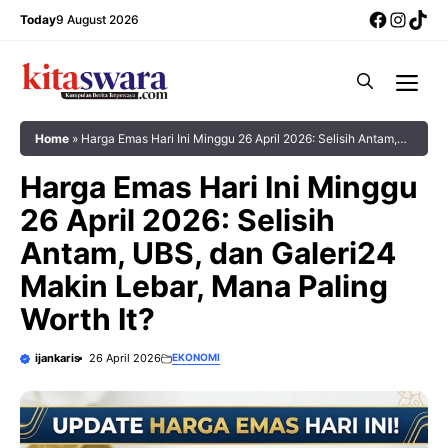
Skip
Facebo
Insta
Tik
Today
9 August 2026
to
content
Me
Home
»
Harga Emas Hari Ini Minggu 26 April 2026: Selisih Antam,
UBS, dan Galeri24 Makin Lebar, Mana Paling Worth It?
Harga Emas Hari Ini Minggu
26 April 2026: Selisih
Antam, UBS, dan Galeri24
Makin Lebar, Mana Paling
Worth It?
ijankaris
26 April 2026
EKONOMI