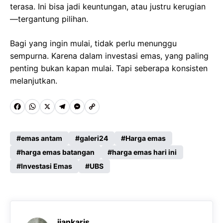
terasa. Ini bisa jadi keuntungan, atau justru kerugian
—tergantung pilihan.
Bagi yang ingin mulai, tidak perlu menunggu
sempurna. Karena dalam investasi emas, yang paling
penting bukan kapan mulai. Tapi seberapa konsisten
melanjutkan.
F
W
X
T
M
C
a
h
e
e
o
c
a
l
s
p
emas antam
galeri24
Harga emas
e
harga emas batangan
t
e
s
y
harga emas hari ini
Investasi Emas
UBS
b
s
g
e
L
o
A
r
n
i
o
p
a
g
n
k
p
m
e
k
ijankaris