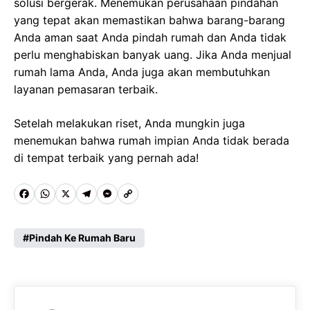
solusi bergerak. Menemukan perusahaan pindahan
yang tepat akan memastikan bahwa barang-barang
Anda aman saat Anda pindah rumah dan Anda tidak
perlu menghabiskan banyak uang. Jika Anda menjual
rumah lama Anda, Anda juga akan membutuhkan
layanan pemasaran terbaik.
Setelah melakukan riset, Anda mungkin juga
menemukan bahwa rumah impian Anda tidak berada
di tempat terbaik yang pernah ada!
F
W
X
T
M
C
a
h
e
e
o
c
a
l
s
p
Pindah Ke Rumah Baru
e
t
e
s
y
b
s
g
e
L
o
A
r
n
i