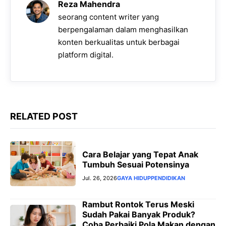
Reza Mahendra
o
p
a
g
n
seorang content writer yang
k
p
m
e
k
berpengalaman dalam menghasilkan
konten berkualitas untuk berbagai
r
platform digital.
RELATED POST
Cara Belajar yang Tepat Anak
Tumbuh Sesuai Potensinya
Jul. 26, 2026
GAYA HIDUP
PENDIDIKAN
Rambut Rontok Terus Meski
Sudah Pakai Banyak Produk?
Coba Perbaiki Pola Makan dengan