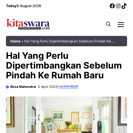
Skip
Facebo
Insta
Tik
Today
9 August 2026
to
content
Me
Home
»
Hal Yang Perlu Dipertimbangkan Sebelum Pindah Ke
Rumah Baru
Hal Yang Perlu
Dipertimbangkan Sebelum
Pindah Ke Rumah Baru
Reza Mahendra
5 April 2022
GAYA HIDUP